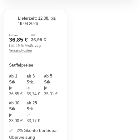
Lieferzeit:
12.08. bis
19.08.2026
Ihr Preis
UVP
36,85 €
36,95 €
inkl. 19 % MwSt. zzgl.
Versandkosten
Staffelpreise
ab 1
ab 3
ab 5
Stk.
Stk.
Stk.
je
je
je
36,85 €
35,74 €
35,01 €
ab 10
ab 25
Stk.
Stk.
je
je
33,90 €
33,17 €
✅ 2% Skonto bei Sepa-
Überweisung