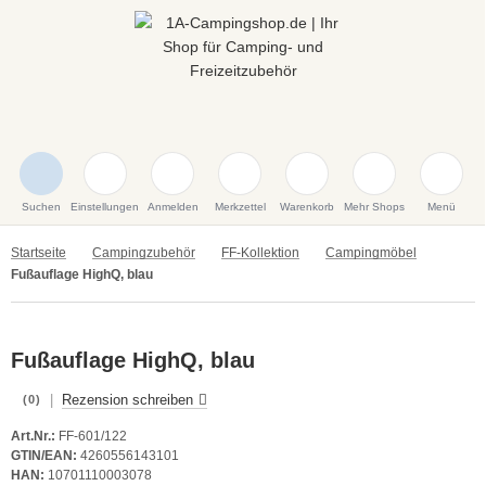
Suchen
Einstellungen
Anmelden
Merkzettel
Warenkorb
Mehr Shops
Menü
Startseite
Campingzubehör
FF-Kollektion
Campingmöbel
Fußauflage HighQ, blau
Fußauflage HighQ, blau
|
Rezension schreiben
(0)
Art.Nr.:
FF-601/122
GTIN/EAN:
4260556143101
HAN:
10701110003078