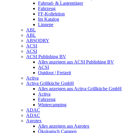
Fahrrad- & Lastenträger
Fahrzeug
FF-Kollektion
Im Katalog
Linnepe
ABL
ABL
ABSODRY
ACSI
ACSI
ACSI Publishing BV
Alles anzeigen aus ACSI Publishing BV
ACSI
Outdoor | Freizeit
Activa
Activa Grillküche GmbH
Alles anzeigen aus Activa Grillküche GmbH
Activa
Fahrzeug
Wintercamping
ADAC
ADAC
Agrotex
Alles anzeigen aus Agrotex
Ökologisch Campen