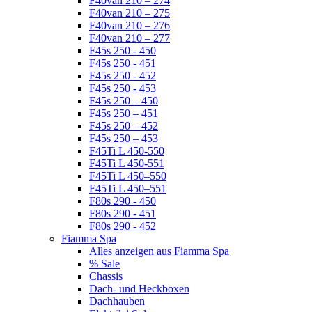
F40van 210 – 274
F40van 210 – 275
F40van 210 – 276
F40van 210 – 277
F45s 250 - 450
F45s 250 - 451
F45s 250 - 452
F45s 250 - 453
F45s 250 – 450
F45s 250 – 451
F45s 250 – 452
F45s 250 – 453
F45Ti L 450-550
F45Ti L 450-551
F45Ti L 450–550
F45Ti L 450–551
F80s 290 - 450
F80s 290 - 451
F80s 290 - 452
Fiamma Spa
Alles anzeigen aus Fiamma Spa
% Sale
Chassis
Dach- und Heckboxen
Dachhauben