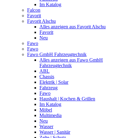
Im Katalog
Falcon
Favorit
Favorit Alschu
Alles anzeigen aus Favorit Alschu
Favorit
Neu
Fawo
Fawo
Fawo GmbH Fahrzeugtechnik
Alles anzeigen aus Fawo GmbH
Fahrzeugtechnik
ABL
Chassis
Elektrik | Solar
Fahrzeug
Fawo
Haushalt | Kochen & Grillen
Im Katalog
Möbel
Multimedia
Neu
Wasser
Wasser | Sanitär
Zelte | Schutz