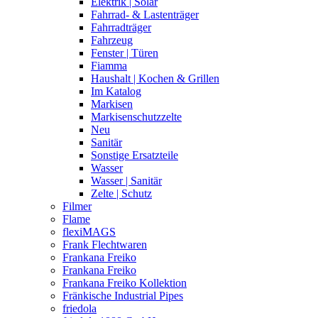
Elektrik | Solar
Fahrrad- & Lastenträger
Fahrradträger
Fahrzeug
Fenster | Türen
Fiamma
Haushalt | Kochen & Grillen
Im Katalog
Markisen
Markisenschutzzelte
Neu
Sanitär
Sonstige Ersatzteile
Wasser
Wasser | Sanitär
Zelte | Schutz
Filmer
Flame
flexiMAGS
Frank Flechtwaren
Frankana Freiko
Frankana Freiko
Frankana Freiko Kollektion
Fränkische Industrial Pipes
friedola