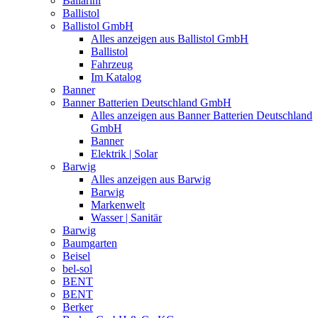
Ballarini
Ballistol
Ballistol GmbH
Alles anzeigen aus Ballistol GmbH
Ballistol
Fahrzeug
Im Katalog
Banner
Banner Batterien Deutschland GmbH
Alles anzeigen aus Banner Batterien Deutschland
GmbH
Banner
Elektrik | Solar
Barwig
Alles anzeigen aus Barwig
Barwig
Markenwelt
Wasser | Sanitär
Barwig
Baumgarten
Beisel
bel-sol
BENT
BENT
Berker