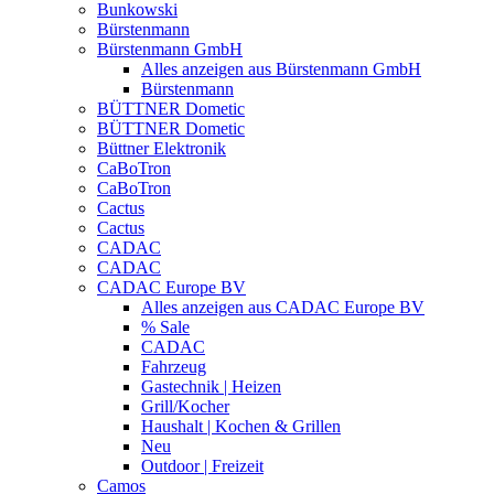
Bunkowski
Bürstenmann
Bürstenmann GmbH
Alles anzeigen aus Bürstenmann GmbH
Bürstenmann
BÜTTNER Dometic
BÜTTNER Dometic
Büttner Elektronik
CaBoTron
CaBoTron
Cactus
Cactus
CADAC
CADAC
CADAC Europe BV
Alles anzeigen aus CADAC Europe BV
% Sale
CADAC
Fahrzeug
Gastechnik | Heizen
Grill/Kocher
Haushalt | Kochen & Grillen
Neu
Outdoor | Freizeit
Camos