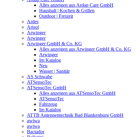
Alles anzeigen aus Ardap Care GmbH
Haushalt | Kochen & Grillen
Outdoor | Freizeit
Ardes
Arisol
Arwinger
Arwinger
Arwinger GmbH & Co. KG
Alles anzeigen aus Arwinger GmbH & Co. KG
Arwinger
Im Katalog
Neu
Wasser | Sanitär
AS Schwabe
ATSensoTec
ATSensoTec GmbH
Alles anzeigen aus ATSensoTec GmbH
ATSensoTec
Fahrzeug
Im Katalog
ATTB Antennentechnik Bad Blankenburg GmbH
awiwa
awiwa
Bactador