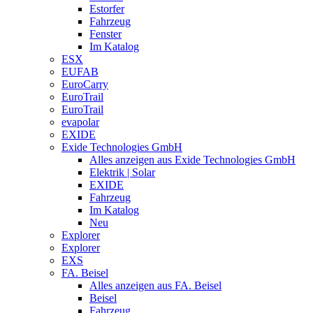
Estorfer
Fahrzeug
Fenster
Im Katalog
ESX
EUFAB
EuroCarry
EuroTrail
EuroTrail
evapolar
EXIDE
Exide Technologies GmbH
Alles anzeigen aus Exide Technologies GmbH
Elektrik | Solar
EXIDE
Fahrzeug
Im Katalog
Neu
Explorer
Explorer
EXS
FA. Beisel
Alles anzeigen aus FA. Beisel
Beisel
Fahrzeug