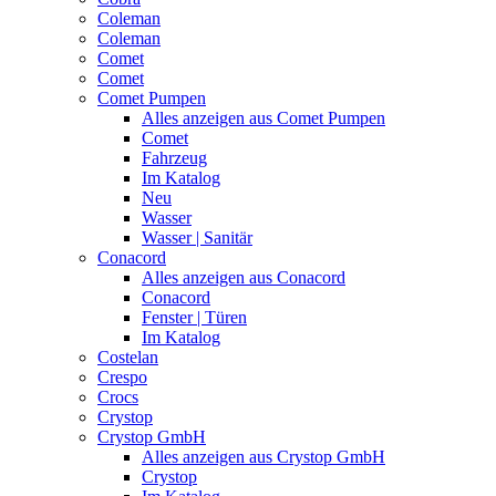
Coleman
Coleman
Comet
Comet
Comet Pumpen
Alles anzeigen aus Comet Pumpen
Comet
Fahrzeug
Im Katalog
Neu
Wasser
Wasser | Sanitär
Conacord
Alles anzeigen aus Conacord
Conacord
Fenster | Türen
Im Katalog
Costelan
Crespo
Crocs
Crystop
Crystop GmbH
Alles anzeigen aus Crystop GmbH
Crystop