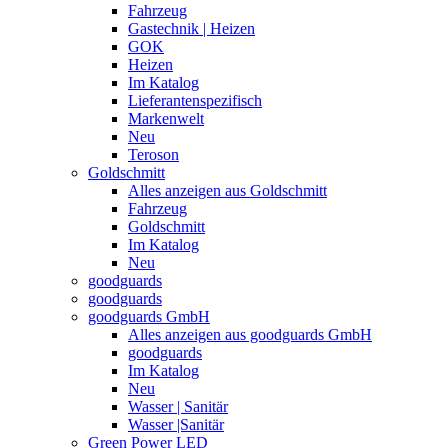
Fahrzeug
Gastechnik | Heizen
GOK
Heizen
Im Katalog
Lieferantenspezifisch
Markenwelt
Neu
Teroson
Goldschmitt
Alles anzeigen aus Goldschmitt
Fahrzeug
Goldschmitt
Im Katalog
Neu
goodguards
goodguards
goodguards GmbH
Alles anzeigen aus goodguards GmbH
goodguards
Im Katalog
Neu
Wasser | Sanitär
Wasser |Sanitär
Green Power LED