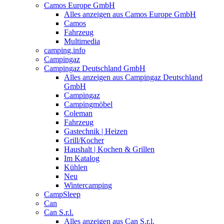
Camos Europe GmbH
Alles anzeigen aus Camos Europe GmbH
Camos
Fahrzeug
Multimedia
camping.info
Campingaz
Campingaz Deutschland GmbH
Alles anzeigen aus Campingaz Deutschland
GmbH
Campingaz
Campingmöbel
Coleman
Fahrzeug
Gastechnik | Heizen
Grill/Kocher
Haushalt | Kochen & Grillen
Im Katalog
Kühlen
Neu
Wintercamping
CampSleep
Can
Can S.r.l.
Alles anzeigen aus Can S.r.l.