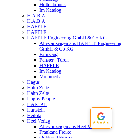
Hüttenbrauck
Im Katalog
H.A.B.A.
H.A.B.A.
HÄFELE
HÄFELE
HÄFELE Engineering GmbH & Co KG
Alles anzeigen aus HÄFELE Engineering
GmbH & Co KG
Fahrzeug
Fenster | Türen
HÄFELE
Im Katalog
Multimedia
Hagus
Hahn Zelte
Hahn Zelte
Happy People
HARTAL
Hartstein
Hedola
Heel Verlag
★★★★★
★★★★★
Alles anzeigen aus Heel Verlag
Frankana Freiko
Outdoor | Freizeit