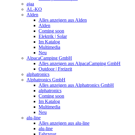
ajaa
AL-KO
Alden
Alles anzeigen aus Alden
Alden
Coming soon
Elektrik | Solar
Im Katalog
Multimedia
Neu
AlpacaCamping GmbH
Alles anzeigen aus AlpacaCamping GmbH
Outdoor | Freizeit
alphatronics
Alphatronics GmbH
Alles anzeigen aus Alphatronics GmbH
alphatronics
Coming soon
Im Katalog
Multimedia
Neu
alu-line
Alles anzeigen aus alu-line
alu-line
Fahrzeug