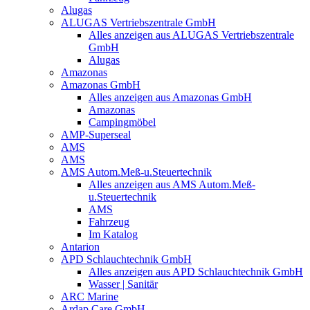
Alugas
ALUGAS Vertriebszentrale GmbH
Alles anzeigen aus ALUGAS Vertriebszentrale
GmbH
Alugas
Amazonas
Amazonas GmbH
Alles anzeigen aus Amazonas GmbH
Amazonas
Campingmöbel
AMP-Superseal
AMS
AMS
AMS Autom.Meß-u.Steuertechnik
Alles anzeigen aus AMS Autom.Meß-
u.Steuertechnik
AMS
Fahrzeug
Im Katalog
Antarion
APD Schlauchtechnik GmbH
Alles anzeigen aus APD Schlauchtechnik GmbH
Wasser | Sanitär
ARC Marine
Ardap Care GmbH