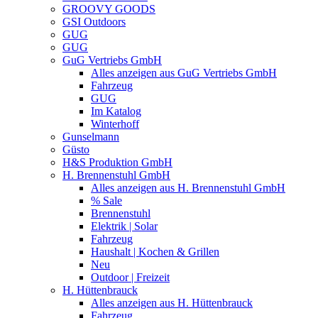
GROOVY GOODS
GSI Outdoors
GUG
GUG
GuG Vertriebs GmbH
Alles anzeigen aus GuG Vertriebs GmbH
Fahrzeug
GUG
Im Katalog
Winterhoff
Gunselmann
Güsto
H&S Produktion GmbH
H. Brennenstuhl GmbH
Alles anzeigen aus H. Brennenstuhl GmbH
% Sale
Brennenstuhl
Elektrik | Solar
Fahrzeug
Haushalt | Kochen & Grillen
Neu
Outdoor | Freizeit
H. Hüttenbrauck
Alles anzeigen aus H. Hüttenbrauck
Fahrzeug