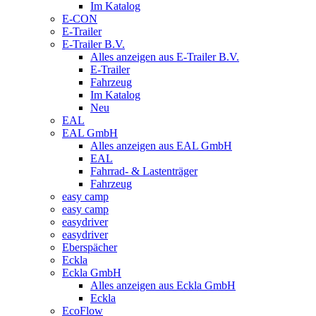
Im Katalog
E-CON
E-Trailer
E-Trailer B.V.
Alles anzeigen aus E-Trailer B.V.
E-Trailer
Fahrzeug
Im Katalog
Neu
EAL
EAL GmbH
Alles anzeigen aus EAL GmbH
EAL
Fahrrad- & Lastenträger
Fahrzeug
easy camp
easy camp
easydriver
easydriver
Eberspächer
Eckla
Eckla GmbH
Alles anzeigen aus Eckla GmbH
Eckla
EcoFlow