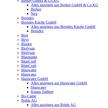
Berker GmbH & Co.KG
Alles anzeigen aus Berker GmbH & Co.KG
Berker
Neu
Berndes
Berndes Küche GmbH
Alles anzeigen aus Berndes Küche GmbH
Berndes
Best
Beyl
Biodor
Biolysan
Biolysan
Blaupunkt
BlueCraft
BlueCraft
bluuwater
bluuwater
bluuwater GmbH
Alles anzeigen aus bluuwater GmbH
bluuwater
Knaus Tabbert
Bo-Camp
Bohle AG
Alles anzeigen aus Bohle AG