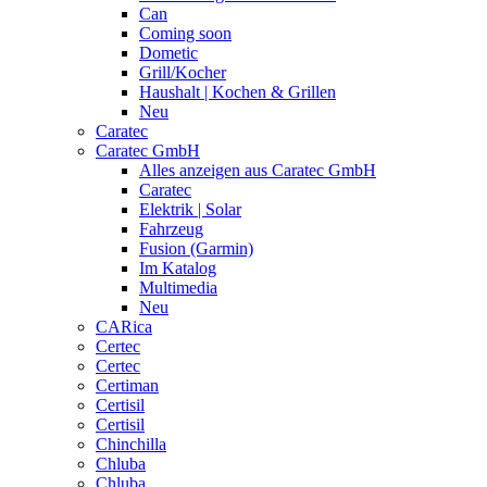
Can
Coming soon
Dometic
Grill/Kocher
Haushalt | Kochen & Grillen
Neu
Caratec
Caratec GmbH
Alles anzeigen aus Caratec GmbH
Caratec
Elektrik | Solar
Fahrzeug
Fusion (Garmin)
Im Katalog
Multimedia
Neu
CARica
Certec
Certec
Certiman
Certisil
Certisil
Chinchilla
Chluba
Chluba