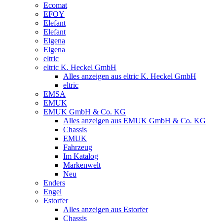
Ecomat
EFOY
Elefant
Elefant
Elgena
Elgena
eltric
eltric K. Heckel GmbH
Alles anzeigen aus eltric K. Heckel GmbH
eltric
EMSA
EMUK
EMUK GmbH & Co. KG
Alles anzeigen aus EMUK GmbH & Co. KG
Chassis
EMUK
Fahrzeug
Im Katalog
Markenwelt
Neu
Enders
Engel
Estorfer
Alles anzeigen aus Estorfer
Chassis