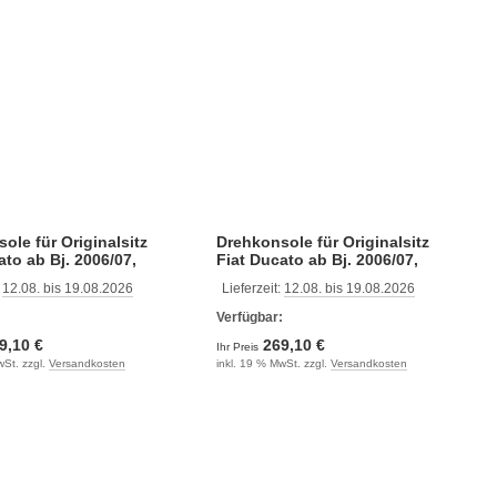
ole für Originalsitz
Drehkonsole für Originalsitz
ato ab Bj. 2006/07,
Fiat Ducato ab Bj. 2006/07,
 drehend,
versetzt drehend, Fahrerseite
:
12.08. bis 19.08.2026
Lieferzeit:
12.08. bis 19.08.2026
rseite
:
Verfügbar:
9,10 €
269,10 €
Ihr Preis
wSt. zzgl.
Versandkosten
inkl. 19 % MwSt. zzgl.
Versandkosten