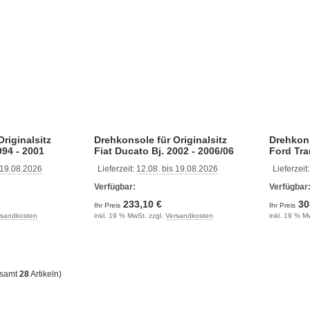
riginalsitz
Drehkonsole für Originalsitz
Drehkons
994 - 2001
Fiat Ducato Bj. 2002 - 2006/06
Ford Tra
mit Hand
 19.08.2026
Lieferzeit:
12.08. bis 19.08.2026
Lieferzeit
Fahrerse
Verfügbar:
Verfügbar
233,10 €
30
Ihr Preis
Ihr Preis
rsandkosten
inkl. 19 % MwSt. zzgl.
Versandkosten
inkl. 19 % M
esamt
28
Artikeln)