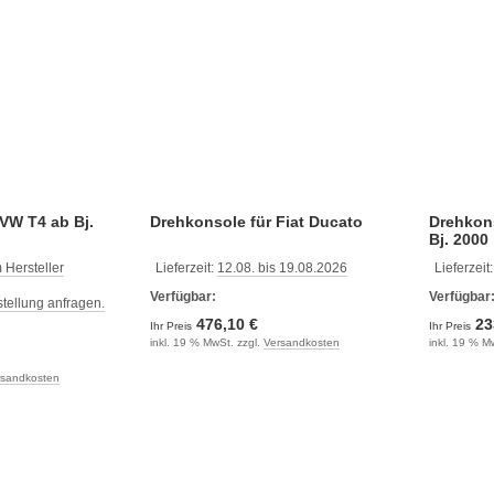
 VW T4 ab Bj.
Drehkonsole für Fiat Ducato
Drehkons
Bj. 2000
 Hersteller
Lieferzeit:
12.08. bis 19.08.2026
Lieferzeit
Verfügbar:
Verfügbar
estellung anfragen.
476,10 €
23
Ihr Preis
Ihr Preis
inkl. 19 % MwSt. zzgl.
Versandkosten
inkl. 19 % M
rsandkosten