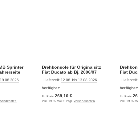
MB Sprinter
Drehkonsole für Originalsitz
Drehkons
Fahrerseite
Fiat Ducato ab Bj. 2006/07
Fiat Duc
versetzt
 19.08.2026
Lieferzeit:
12.08. bis 13.08.2026
Lieferzeit
Beifahre
Verfügbar:
Verfügbar
269,10 €
26
Ihr Preis
Ihr Preis
rsandkosten
inkl. 19 % MwSt. zzgl.
Versandkosten
inkl. 19 % M