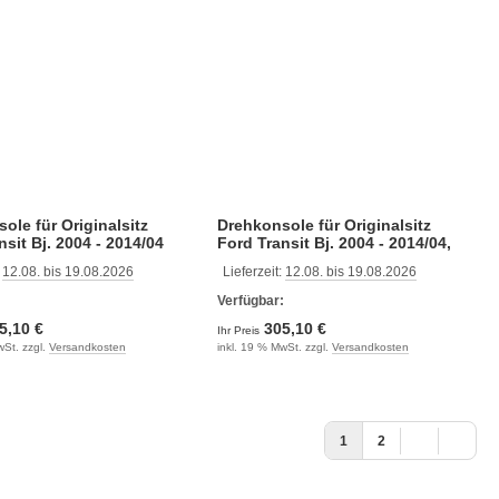
ole für Originalsitz
Drehkonsole für Originalsitz
nsit Bj. 2004 - 2014/04
Ford Transit Bj. 2004 - 2014/04,
bremse links,
Beifahrerseite
:
12.08. bis 19.08.2026
Lieferzeit:
12.08. bis 19.08.2026
ite
:
Verfügbar:
5,10 €
305,10 €
Ihr Preis
wSt. zzgl.
Versandkosten
inkl. 19 % MwSt. zzgl.
Versandkosten
1
2