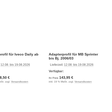
rofil für Iveco Daily ab
Adapterprofil für MB Sprinter
bis Bj. 2006/03
:
12.08. bis 19.08.2026
Lieferzeit:
12.08. bis 19.08.2026
:
Verfügbar:
8,50 €
143,95 €
Ihr Preis
wSt. zzgl.
Versandkosten
inkl. 19 % MwSt. zzgl.
Versandkosten