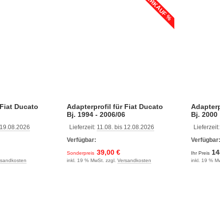
% ABVERKAUF %
 Fiat Ducato
Adapterprofil für Fiat Ducato
Adapterp
Bj. 1994 - 2006/06
Bj. 2000
 19.08.2026
Lieferzeit:
11.08. bis 12.08.2026
Lieferzeit
Verfügbar:
Verfügbar
39,00 €
14
Sonderpreis
Ihr Preis
rsandkosten
inkl. 19 % MwSt. zzgl.
Versandkosten
inkl. 19 % M