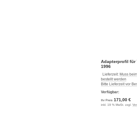
Adapterprofil für
1996
Lieferzeit:
Muss beim
bestellt werden
Bitte Lieferzeit vor B
Verfügbar:
171,00 €
Ihr Preis
inkl. 19 % MwSt. zzgl.
Ve