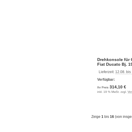
Drehkonsole für O
Fiat Ducato Bj. 1
Lieferzeit:
12.08. bis
Verfügbar:
314,10 €
Ihr Preis
inkl. 19 % MwSt. zzgl.
Ve
Zeige
1
bis
16
(von insg