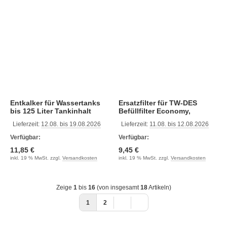
Entkalker für Wassertanks
Ersatzfilter für TW-DES
bis 125 Liter Tankinhalt
Befüllfilter Economy,
Comfort und Wasserkoffer
Lieferzeit:
12.08. bis 19.08.2026
Lieferzeit:
11.08. bis 12.08.2026
Verfügbar:
Verfügbar:
11,85 €
9,45 €
inkl. 19 % MwSt. zzgl.
Versandkosten
inkl. 19 % MwSt. zzgl.
Versandkosten
Zeige
1
bis
16
(von insgesamt
18
Artikeln)
1
2