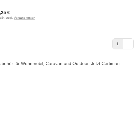
:
,25 €
wSt. zzgl.
Versandkosten
1
behör für Wohnmobil, Caravan und Outdoor. Jetzt Certiman