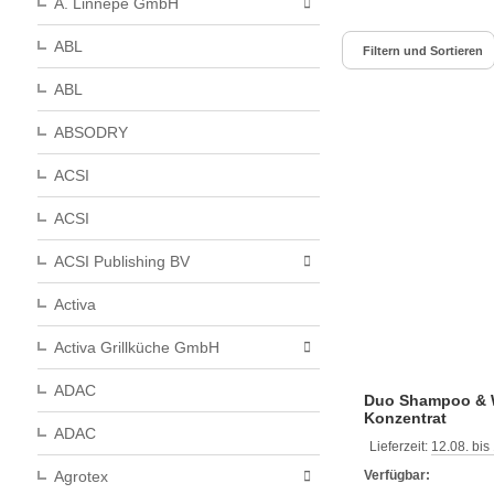
A. Linnepe GmbH
ABL
Filtern und Sortieren
ABL
ABSODRY
ACSI
ACSI
ACSI Publishing BV
Activa
Activa Grillküche GmbH
ADAC
Duo Shampoo & 
Konzentrat
ADAC
Lieferzeit:
12.08. bis
Verfügbar:
Agrotex