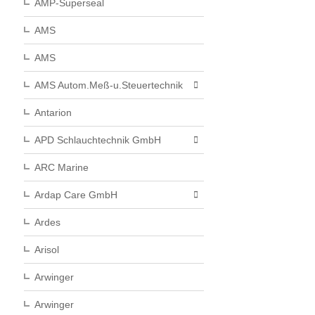
AMP-Superseal
AMS
AMS
AMS Autom.Meß-u.Steuertechnik
Antarion
APD Schlauchtechnik GmbH
ARC Marine
Ardap Care GmbH
Ardes
Arisol
Arwinger
Arwinger