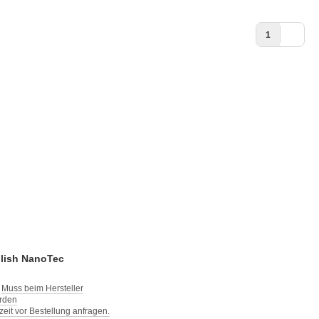
1
olish NanoTec
:
Muss beim Hersteller
erden
rzeit vor Bestellung anfragen.