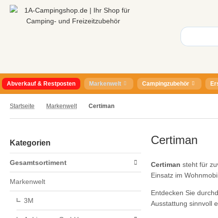
Abverkauf & Restposten
Markenwelt
Campingzubehör
Er
Startseite
Markenwelt
Certiman
Certiman
Kategorien
Gesamtsortiment
Certiman
steht für z
Einsatz im Wohnmobi
Markenwelt
Entdecken Sie durchda
3M
Ausstattung sinnvoll