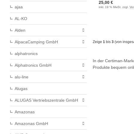
25,00 €
ajaa
inkl. 19 % MwSt. zzgl.
Ve
AL-KO
Alden
AlpacaCamping GmbH
Zeige
1
bis
3
(von insge
alphatronics
In der Certiman-Mar
Alphatronics GmbH
Produkte bequem onli
alu-line
Alugas
ALUGAS Vertriebszentrale GmbH
Amazonas
Amazonas GmbH