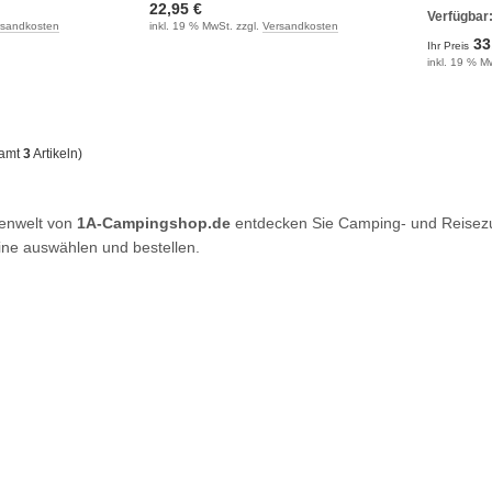
22,95 €
Verfügbar
rsandkosten
inkl. 19 % MwSt. zzgl.
Versandkosten
33
Ihr Preis
inkl. 19 % M
samt
3
Artikeln)
kenwelt von
1A-Campingshop.de
entdecken Sie Camping- und Reisezu
ne auswählen und bestellen.