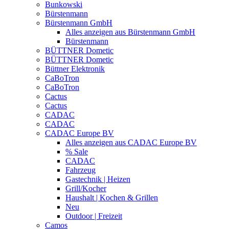
Bunkowski
Bürstenmann
Bürstenmann GmbH
Alles anzeigen aus Bürstenmann GmbH
Bürstenmann
BÜTTNER Dometic
BÜTTNER Dometic
Büttner Elektronik
CaBoTron
CaBoTron
Cactus
Cactus
CADAC
CADAC
CADAC Europe BV
Alles anzeigen aus CADAC Europe BV
% Sale
CADAC
Fahrzeug
Gastechnik | Heizen
Grill/Kocher
Haushalt | Kochen & Grillen
Neu
Outdoor | Freizeit
Camos