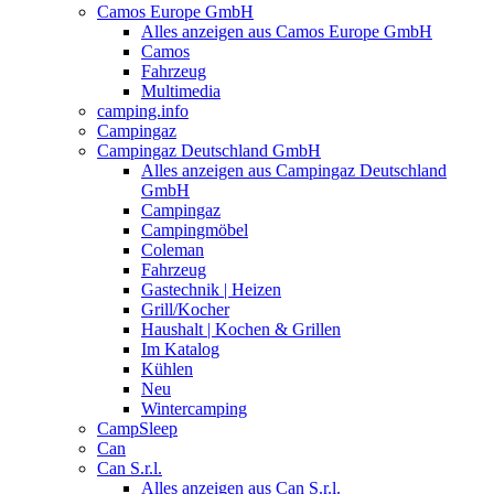
Camos Europe GmbH
Alles anzeigen aus Camos Europe GmbH
Camos
Fahrzeug
Multimedia
camping.info
Campingaz
Campingaz Deutschland GmbH
Alles anzeigen aus Campingaz Deutschland
GmbH
Campingaz
Campingmöbel
Coleman
Fahrzeug
Gastechnik | Heizen
Grill/Kocher
Haushalt | Kochen & Grillen
Im Katalog
Kühlen
Neu
Wintercamping
CampSleep
Can
Can S.r.l.
Alles anzeigen aus Can S.r.l.