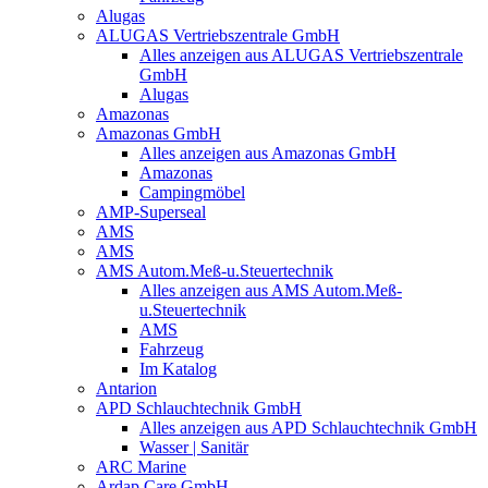
Alugas
ALUGAS Vertriebszentrale GmbH
Alles anzeigen aus ALUGAS Vertriebszentrale
GmbH
Alugas
Amazonas
Amazonas GmbH
Alles anzeigen aus Amazonas GmbH
Amazonas
Campingmöbel
AMP-Superseal
AMS
AMS
AMS Autom.Meß-u.Steuertechnik
Alles anzeigen aus AMS Autom.Meß-
u.Steuertechnik
AMS
Fahrzeug
Im Katalog
Antarion
APD Schlauchtechnik GmbH
Alles anzeigen aus APD Schlauchtechnik GmbH
Wasser | Sanitär
ARC Marine
Ardap Care GmbH