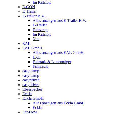
Im Katalog
E-CON
E-Trailer
E-Trailer B.V.
Alles anzeigen aus E-Trailer B.V.
E-Trailer
Fahrzeug
Im Katalog
Neu
EAL
EAL GmbH
Alles anzeigen aus EAL GmbH
EAL
Fahrrad- & Lastenträger
Fahrzeug
easy camp
easy camp
easydriver
easydriver
Eberspächer
Eckla
Eckla GmbH
Alles anzeigen aus Eckla GmbH
Eckla
EcoFlow