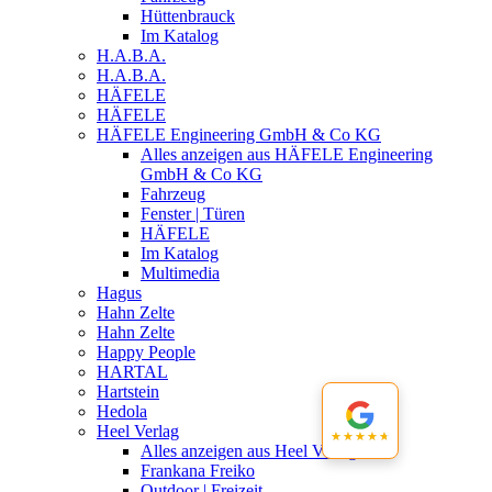
Hüttenbrauck
Im Katalog
H.A.B.A.
H.A.B.A.
HÄFELE
HÄFELE
HÄFELE Engineering GmbH & Co KG
Alles anzeigen aus HÄFELE Engineering
GmbH & Co KG
Fahrzeug
Fenster | Türen
HÄFELE
Im Katalog
Multimedia
Hagus
Hahn Zelte
Hahn Zelte
Happy People
HARTAL
Hartstein
Hedola
Heel Verlag
★★★★★
★★★★★
Alles anzeigen aus Heel Verlag
Frankana Freiko
Outdoor | Freizeit