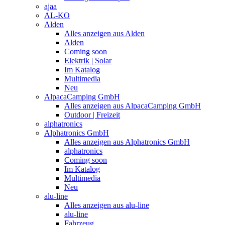
ajaa
AL-KO
Alden
Alles anzeigen aus Alden
Alden
Coming soon
Elektrik | Solar
Im Katalog
Multimedia
Neu
AlpacaCamping GmbH
Alles anzeigen aus AlpacaCamping GmbH
Outdoor | Freizeit
alphatronics
Alphatronics GmbH
Alles anzeigen aus Alphatronics GmbH
alphatronics
Coming soon
Im Katalog
Multimedia
Neu
alu-line
Alles anzeigen aus alu-line
alu-line
Fahrzeug