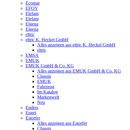
Ecomat
EFOY
Elefant
Elefant
Elgena
Elgena
eltric
eltric K. Heckel GmbH
Alles anzeigen aus eltric K. Heckel GmbH
eltric
EMSA
EMUK
EMUK GmbH & Co. KG
Alles anzeigen aus EMUK GmbH & Co. KG
Chassis
EMUK
Fahrzeug
Im Katalog
Markenwelt
Neu
Enders
Engel
Estorfer
Alles anzeigen aus Estorfer
Chassis