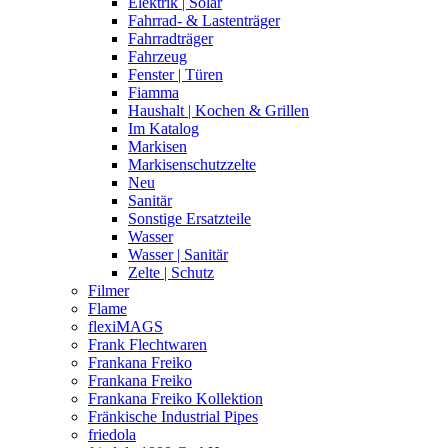
Elektrik | Solar
Fahrrad- & Lastenträger
Fahrradträger
Fahrzeug
Fenster | Türen
Fiamma
Haushalt | Kochen & Grillen
Im Katalog
Markisen
Markisenschutzzelte
Neu
Sanitär
Sonstige Ersatzteile
Wasser
Wasser | Sanitär
Zelte | Schutz
Filmer
Flame
flexiMAGS
Frank Flechtwaren
Frankana Freiko
Frankana Freiko
Frankana Freiko Kollektion
Fränkische Industrial Pipes
friedola