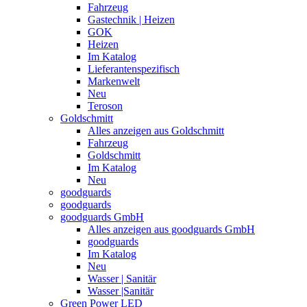
Fahrzeug
Gastechnik | Heizen
GOK
Heizen
Im Katalog
Lieferantenspezifisch
Markenwelt
Neu
Teroson
Goldschmitt
Alles anzeigen aus Goldschmitt
Fahrzeug
Goldschmitt
Im Katalog
Neu
goodguards
goodguards
goodguards GmbH
Alles anzeigen aus goodguards GmbH
goodguards
Im Katalog
Neu
Wasser | Sanitär
Wasser |Sanitär
Green Power LED