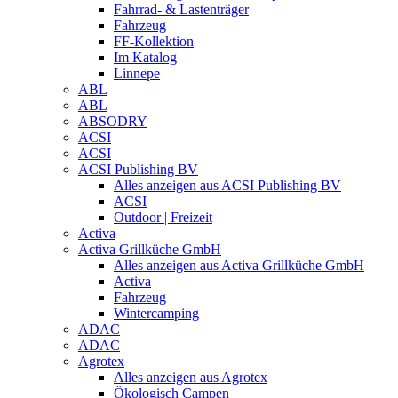
Fahrrad- & Lastenträger
Fahrzeug
FF-Kollektion
Im Katalog
Linnepe
ABL
ABL
ABSODRY
ACSI
ACSI
ACSI Publishing BV
Alles anzeigen aus ACSI Publishing BV
ACSI
Outdoor | Freizeit
Activa
Activa Grillküche GmbH
Alles anzeigen aus Activa Grillküche GmbH
Activa
Fahrzeug
Wintercamping
ADAC
ADAC
Agrotex
Alles anzeigen aus Agrotex
Ökologisch Campen