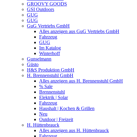
GROOVY GOODS
GSI Outdoors
GUG
GUG
GuG Vertriebs GmbH
Alles anzeigen aus GuG Vertriebs GmbH
Fahrzeug
GUG
Im Katalog
Winterhoff
Gunselmann
Güsto
H&S Produktion GmbH
H. Brennenstuhl GmbH
Alles anzeigen aus H. Brennenstuhl GmbH
% Sale
Brennenstuhl
Elektrik | Solar
Fahrzeug
Haushalt | Kochen & Grillen
Neu
Outdoor | Freizeit
H. Hüttenbrauck
Alles anzeigen aus H. Hüttenbrauck
Fahrzeug