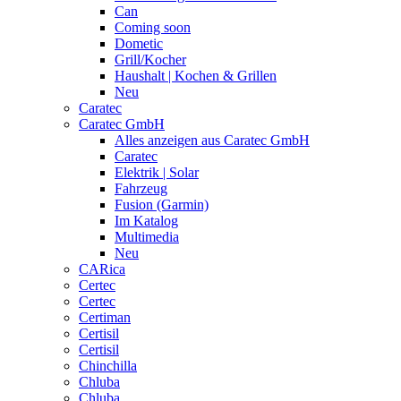
Can
Coming soon
Dometic
Grill/Kocher
Haushalt | Kochen & Grillen
Neu
Caratec
Caratec GmbH
Alles anzeigen aus Caratec GmbH
Caratec
Elektrik | Solar
Fahrzeug
Fusion (Garmin)
Im Katalog
Multimedia
Neu
CARica
Certec
Certec
Certiman
Certisil
Certisil
Chinchilla
Chluba
Chluba