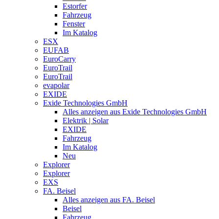
Estorfer
Fahrzeug
Fenster
Im Katalog
ESX
EUFAB
EuroCarry
EuroTrail
EuroTrail
evapolar
EXIDE
Exide Technologies GmbH
Alles anzeigen aus Exide Technologies GmbH
Elektrik | Solar
EXIDE
Fahrzeug
Im Katalog
Neu
Explorer
Explorer
EXS
FA. Beisel
Alles anzeigen aus FA. Beisel
Beisel
Fahrzeug