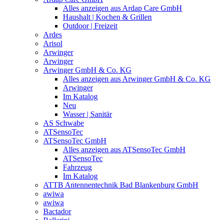
Alles anzeigen aus Ardap Care GmbH
Haushalt | Kochen & Grillen
Outdoor | Freizeit
Ardes
Arisol
Arwinger
Arwinger
Arwinger GmbH & Co. KG
Alles anzeigen aus Arwinger GmbH & Co. KG
Arwinger
Im Katalog
Neu
Wasser | Sanitär
AS Schwabe
ATSensoTec
ATSensoTec GmbH
Alles anzeigen aus ATSensoTec GmbH
ATSensoTec
Fahrzeug
Im Katalog
ATTB Antennentechnik Bad Blankenburg GmbH
awiwa
awiwa
Bactador