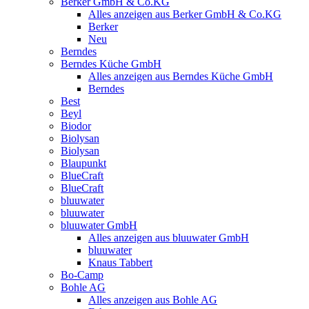
Berker GmbH & Co.KG
Alles anzeigen aus Berker GmbH & Co.KG
Berker
Neu
Berndes
Berndes Küche GmbH
Alles anzeigen aus Berndes Küche GmbH
Berndes
Best
Beyl
Biodor
Biolysan
Biolysan
Blaupunkt
BlueCraft
BlueCraft
bluuwater
bluuwater
bluuwater GmbH
Alles anzeigen aus bluuwater GmbH
bluuwater
Knaus Tabbert
Bo-Camp
Bohle AG
Alles anzeigen aus Bohle AG