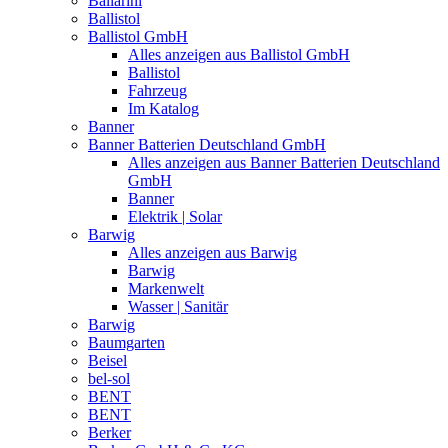
Ballarini
Ballistol
Ballistol GmbH
Alles anzeigen aus Ballistol GmbH
Ballistol
Fahrzeug
Im Katalog
Banner
Banner Batterien Deutschland GmbH
Alles anzeigen aus Banner Batterien Deutschland
GmbH
Banner
Elektrik | Solar
Barwig
Alles anzeigen aus Barwig
Barwig
Markenwelt
Wasser | Sanitär
Barwig
Baumgarten
Beisel
bel-sol
BENT
BENT
Berker