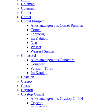
Coleman
Coleman
Comet
Comet
Comet Pumpen
Alles anzeigen aus Comet Pumpen
Comet
Fahrzeug
Im Katalog
Neu
Wasser
Wasser | Sanitär
Conacord
Alles anzeigen aus Conacord
Conacord
Fenster | Türen
Im Katalog
Costelan
Crespo
Crocs
Crystop
Crystop GmbH
Alles anzeigen aus Crystop GmbH
Crystop