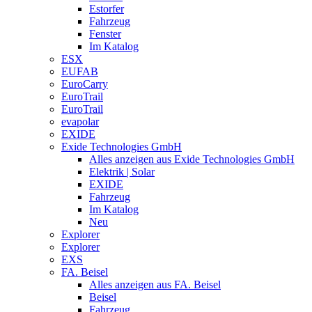
Estorfer
Fahrzeug
Fenster
Im Katalog
ESX
EUFAB
EuroCarry
EuroTrail
EuroTrail
evapolar
EXIDE
Exide Technologies GmbH
Alles anzeigen aus Exide Technologies GmbH
Elektrik | Solar
EXIDE
Fahrzeug
Im Katalog
Neu
Explorer
Explorer
EXS
FA. Beisel
Alles anzeigen aus FA. Beisel
Beisel
Fahrzeug