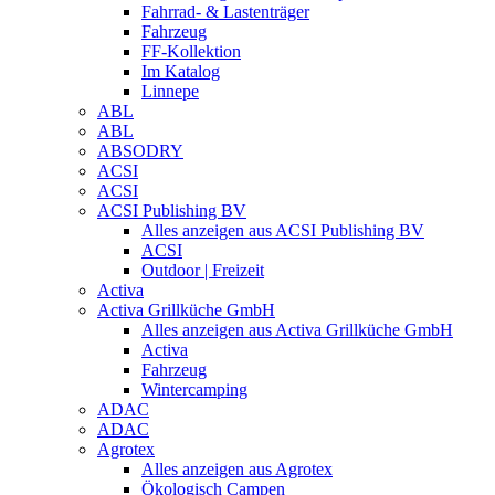
Fahrrad- & Lastenträger
Fahrzeug
FF-Kollektion
Im Katalog
Linnepe
ABL
ABL
ABSODRY
ACSI
ACSI
ACSI Publishing BV
Alles anzeigen aus ACSI Publishing BV
ACSI
Outdoor | Freizeit
Activa
Activa Grillküche GmbH
Alles anzeigen aus Activa Grillküche GmbH
Activa
Fahrzeug
Wintercamping
ADAC
ADAC
Agrotex
Alles anzeigen aus Agrotex
Ökologisch Campen