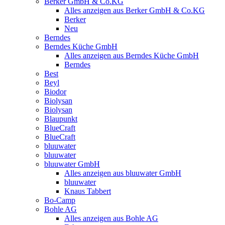
Berker GmbH & Co.KG
Alles anzeigen aus Berker GmbH & Co.KG
Berker
Neu
Berndes
Berndes Küche GmbH
Alles anzeigen aus Berndes Küche GmbH
Berndes
Best
Beyl
Biodor
Biolysan
Biolysan
Blaupunkt
BlueCraft
BlueCraft
bluuwater
bluuwater
bluuwater GmbH
Alles anzeigen aus bluuwater GmbH
bluuwater
Knaus Tabbert
Bo-Camp
Bohle AG
Alles anzeigen aus Bohle AG