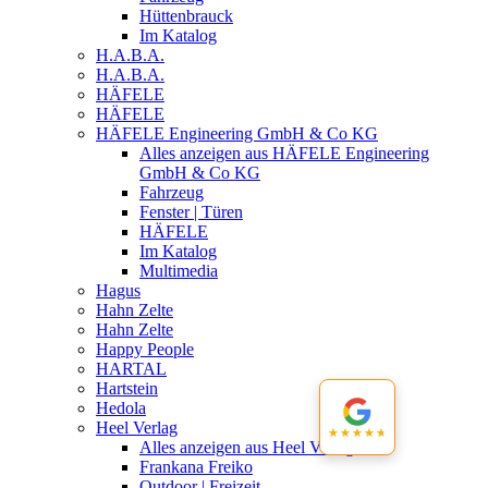
Hüttenbrauck
Im Katalog
H.A.B.A.
H.A.B.A.
HÄFELE
HÄFELE
HÄFELE Engineering GmbH & Co KG
Alles anzeigen aus HÄFELE Engineering
GmbH & Co KG
Fahrzeug
Fenster | Türen
HÄFELE
Im Katalog
Multimedia
Hagus
Hahn Zelte
Hahn Zelte
Happy People
HARTAL
Hartstein
Hedola
Heel Verlag
★★★★★
★★★★★
Alles anzeigen aus Heel Verlag
Frankana Freiko
Outdoor | Freizeit