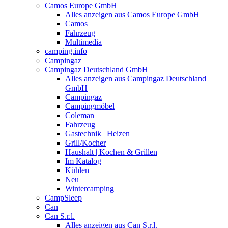
Camos Europe GmbH
Alles anzeigen aus Camos Europe GmbH
Camos
Fahrzeug
Multimedia
camping.info
Campingaz
Campingaz Deutschland GmbH
Alles anzeigen aus Campingaz Deutschland
GmbH
Campingaz
Campingmöbel
Coleman
Fahrzeug
Gastechnik | Heizen
Grill/Kocher
Haushalt | Kochen & Grillen
Im Katalog
Kühlen
Neu
Wintercamping
CampSleep
Can
Can S.r.l.
Alles anzeigen aus Can S.r.l.