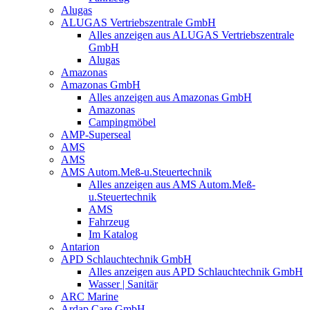
Alugas
ALUGAS Vertriebszentrale GmbH
Alles anzeigen aus ALUGAS Vertriebszentrale
GmbH
Alugas
Amazonas
Amazonas GmbH
Alles anzeigen aus Amazonas GmbH
Amazonas
Campingmöbel
AMP-Superseal
AMS
AMS
AMS Autom.Meß-u.Steuertechnik
Alles anzeigen aus AMS Autom.Meß-
u.Steuertechnik
AMS
Fahrzeug
Im Katalog
Antarion
APD Schlauchtechnik GmbH
Alles anzeigen aus APD Schlauchtechnik GmbH
Wasser | Sanitär
ARC Marine
Ardap Care GmbH