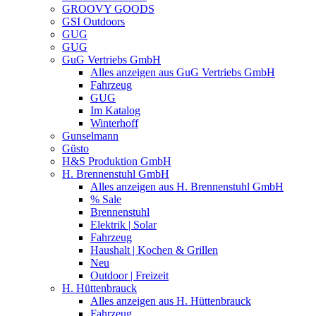
GROOVY GOODS
GSI Outdoors
GUG
GUG
GuG Vertriebs GmbH
Alles anzeigen aus GuG Vertriebs GmbH
Fahrzeug
GUG
Im Katalog
Winterhoff
Gunselmann
Güsto
H&S Produktion GmbH
H. Brennenstuhl GmbH
Alles anzeigen aus H. Brennenstuhl GmbH
% Sale
Brennenstuhl
Elektrik | Solar
Fahrzeug
Haushalt | Kochen & Grillen
Neu
Outdoor | Freizeit
H. Hüttenbrauck
Alles anzeigen aus H. Hüttenbrauck
Fahrzeug