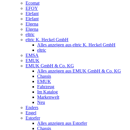
Ecomat
EFOY
Elefant
Elefant
Elgena
Elgena
eltric
eltric K. Heckel GmbH
Alles anzeigen aus eltric K. Heckel GmbH
eltric
EMSA
EMUK
EMUK GmbH & Co. KG
Alles anzeigen aus EMUK GmbH & Co. KG
Chassis
EMUK
Fahrzeug
Im Katalog
Markenwelt
Neu
Enders
Engel
Estorfer
Alles anzeigen aus Estorfer
Chassis