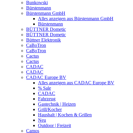
Bunkowski
Bürstenmann
Bürstenmann GmbH
Alles anzeigen aus Bürstenmann GmbH
Bürstenmann
BÜTTNER Dometic
BÜTTNER Dometic
Büttner Elektronik
CaBoTron
CaBoTron
Cactus
Cactus
CADAC
CADAC
CADAC Europe BV
Alles anzeigen aus CADAC Europe BV
% Sale
CADAC
Fahrzeug
Gastechnik | Heizen
Grill/Kocher
Haushalt | Kochen & Grillen
Neu
Outdoor | Freizeit
Camos