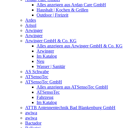
Alles anzeigen aus Ardap Care GmbH
Haushalt | Kochen & Grillen
Outdoor | Freizeit
Ardes
Arisol
Arwinger
Arwinger
Arwinger GmbH & Co. KG
Alles anzeigen aus Arwinger GmbH & Co. KG
Arwinger
Im Katalog
Neu
Wasser | Sanitär
AS Schwabe
ATSensoTec
ATSensoTec GmbH
Alles anzeigen aus ATSensoTec GmbH
ATSensoTec
Fahrzeug
Im Katalog
ATTB Antennentechnik Bad Blankenburg GmbH
awiwa
awiwa
Bactador