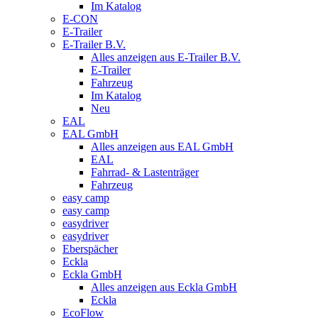
Im Katalog
E-CON
E-Trailer
E-Trailer B.V.
Alles anzeigen aus E-Trailer B.V.
E-Trailer
Fahrzeug
Im Katalog
Neu
EAL
EAL GmbH
Alles anzeigen aus EAL GmbH
EAL
Fahrrad- & Lastenträger
Fahrzeug
easy camp
easy camp
easydriver
easydriver
Eberspächer
Eckla
Eckla GmbH
Alles anzeigen aus Eckla GmbH
Eckla
EcoFlow