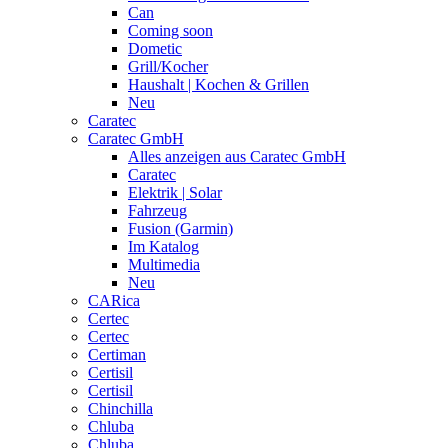
Can
Coming soon
Dometic
Grill/Kocher
Haushalt | Kochen & Grillen
Neu
Caratec
Caratec GmbH
Alles anzeigen aus Caratec GmbH
Caratec
Elektrik | Solar
Fahrzeug
Fusion (Garmin)
Im Katalog
Multimedia
Neu
CARica
Certec
Certec
Certiman
Certisil
Certisil
Chinchilla
Chluba
Chluba