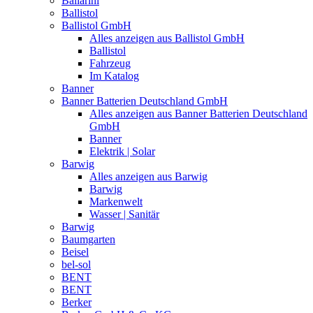
Ballarini
Ballistol
Ballistol GmbH
Alles anzeigen aus Ballistol GmbH
Ballistol
Fahrzeug
Im Katalog
Banner
Banner Batterien Deutschland GmbH
Alles anzeigen aus Banner Batterien Deutschland
GmbH
Banner
Elektrik | Solar
Barwig
Alles anzeigen aus Barwig
Barwig
Markenwelt
Wasser | Sanitär
Barwig
Baumgarten
Beisel
bel-sol
BENT
BENT
Berker