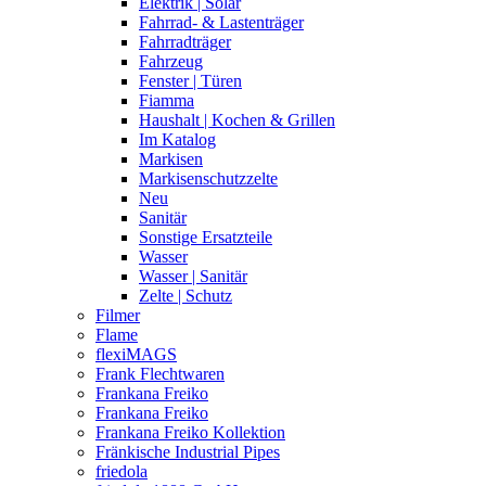
Elektrik | Solar
Fahrrad- & Lastenträger
Fahrradträger
Fahrzeug
Fenster | Türen
Fiamma
Haushalt | Kochen & Grillen
Im Katalog
Markisen
Markisenschutzzelte
Neu
Sanitär
Sonstige Ersatzteile
Wasser
Wasser | Sanitär
Zelte | Schutz
Filmer
Flame
flexiMAGS
Frank Flechtwaren
Frankana Freiko
Frankana Freiko
Frankana Freiko Kollektion
Fränkische Industrial Pipes
friedola