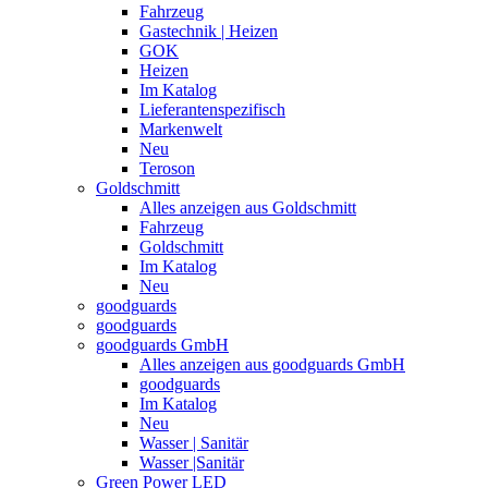
Fahrzeug
Gastechnik | Heizen
GOK
Heizen
Im Katalog
Lieferantenspezifisch
Markenwelt
Neu
Teroson
Goldschmitt
Alles anzeigen aus Goldschmitt
Fahrzeug
Goldschmitt
Im Katalog
Neu
goodguards
goodguards
goodguards GmbH
Alles anzeigen aus goodguards GmbH
goodguards
Im Katalog
Neu
Wasser | Sanitär
Wasser |Sanitär
Green Power LED