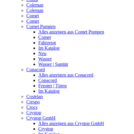
Coleman
Coleman
Comet
Comet
Comet Pumpen
Alles anzeigen aus Comet Pumpen
Comet
Fahrzeug
Im Katalog
Neu
Wasser
Wasser | Sanitär
Conacord
Alles anzeigen aus Conacord
Conacord
Fenster | Türen
Im Katalog
Costelan
Crespo
Crocs
Crystop
Crystop GmbH
Alles anzeigen aus Crystop GmbH
Crystop