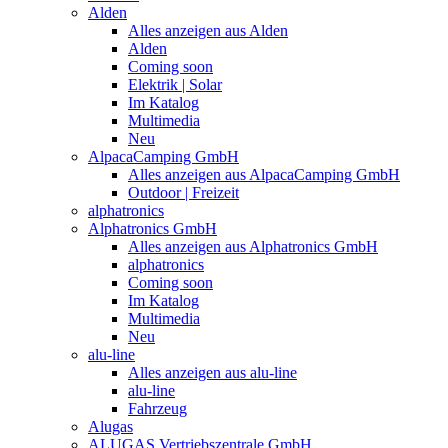
Alden
Alles anzeigen aus Alden
Alden
Coming soon
Elektrik | Solar
Im Katalog
Multimedia
Neu
AlpacaCamping GmbH
Alles anzeigen aus AlpacaCamping GmbH
Outdoor | Freizeit
alphatronics
Alphatronics GmbH
Alles anzeigen aus Alphatronics GmbH
alphatronics
Coming soon
Im Katalog
Multimedia
Neu
alu-line
Alles anzeigen aus alu-line
alu-line
Fahrzeug
Alugas
ALUGAS Vertriebszentrale GmbH