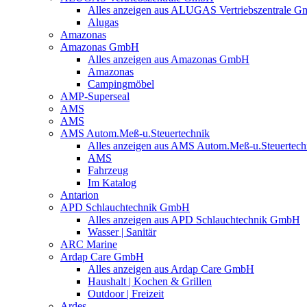
Alles anzeigen aus ALUGAS Vertriebszentrale 
Alugas
Amazonas
Amazonas GmbH
Alles anzeigen aus Amazonas GmbH
Amazonas
Campingmöbel
AMP-Superseal
AMS
AMS
AMS Autom.Meß-u.Steuertechnik
Alles anzeigen aus AMS Autom.Meß-u.Steuertech
AMS
Fahrzeug
Im Katalog
Antarion
APD Schlauchtechnik GmbH
Alles anzeigen aus APD Schlauchtechnik GmbH
Wasser | Sanitär
ARC Marine
Ardap Care GmbH
Alles anzeigen aus Ardap Care GmbH
Haushalt | Kochen & Grillen
Outdoor | Freizeit
Ardes