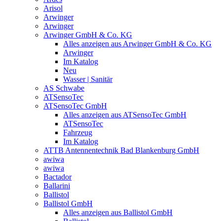
Arisol
Arwinger
Arwinger
Arwinger GmbH & Co. KG
Alles anzeigen aus Arwinger GmbH & Co. KG
Arwinger
Im Katalog
Neu
Wasser | Sanitär
AS Schwabe
ATSensoTec
ATSensoTec GmbH
Alles anzeigen aus ATSensoTec GmbH
ATSensoTec
Fahrzeug
Im Katalog
ATTB Antennentechnik Bad Blankenburg GmbH
awiwa
awiwa
Bactador
Ballarini
Ballistol
Ballistol GmbH
Alles anzeigen aus Ballistol GmbH