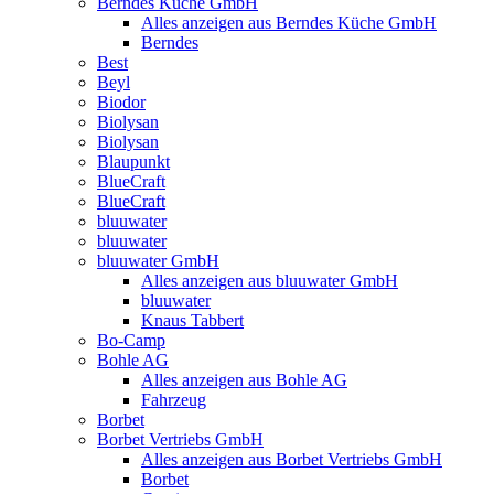
Berndes Küche GmbH
Alles anzeigen aus Berndes Küche GmbH
Berndes
Best
Beyl
Biodor
Biolysan
Biolysan
Blaupunkt
BlueCraft
BlueCraft
bluuwater
bluuwater
bluuwater GmbH
Alles anzeigen aus bluuwater GmbH
bluuwater
Knaus Tabbert
Bo-Camp
Bohle AG
Alles anzeigen aus Bohle AG
Fahrzeug
Borbet
Borbet Vertriebs GmbH
Alles anzeigen aus Borbet Vertriebs GmbH
Borbet