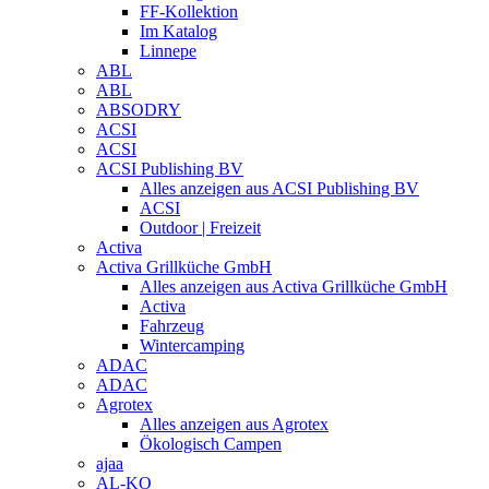
FF-Kollektion
Im Katalog
Linnepe
ABL
ABL
ABSODRY
ACSI
ACSI
ACSI Publishing BV
Alles anzeigen aus ACSI Publishing BV
ACSI
Outdoor | Freizeit
Activa
Activa Grillküche GmbH
Alles anzeigen aus Activa Grillküche GmbH
Activa
Fahrzeug
Wintercamping
ADAC
ADAC
Agrotex
Alles anzeigen aus Agrotex
Ökologisch Campen
ajaa
AL-KO