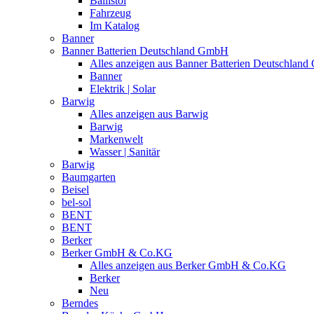
Ballistol
Fahrzeug
Im Katalog
Banner
Banner Batterien Deutschland GmbH
Alles anzeigen aus Banner Batterien Deutschlan
Banner
Elektrik | Solar
Barwig
Alles anzeigen aus Barwig
Barwig
Markenwelt
Wasser | Sanitär
Barwig
Baumgarten
Beisel
bel-sol
BENT
BENT
Berker
Berker GmbH & Co.KG
Alles anzeigen aus Berker GmbH & Co.KG
Berker
Neu
Berndes