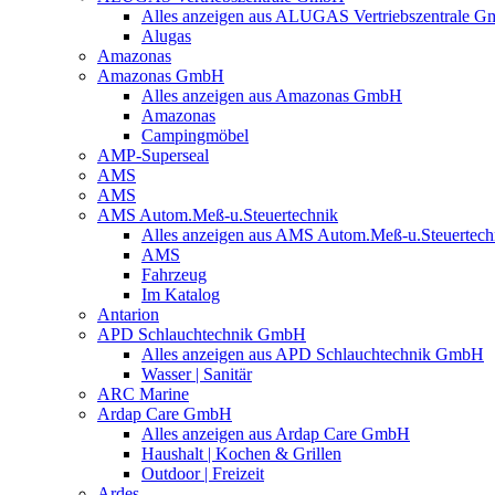
Alles anzeigen aus ALUGAS Vertriebszentrale 
Alugas
Amazonas
Amazonas GmbH
Alles anzeigen aus Amazonas GmbH
Amazonas
Campingmöbel
AMP-Superseal
AMS
AMS
AMS Autom.Meß-u.Steuertechnik
Alles anzeigen aus AMS Autom.Meß-u.Steuertech
AMS
Fahrzeug
Im Katalog
Antarion
APD Schlauchtechnik GmbH
Alles anzeigen aus APD Schlauchtechnik GmbH
Wasser | Sanitär
ARC Marine
Ardap Care GmbH
Alles anzeigen aus Ardap Care GmbH
Haushalt | Kochen & Grillen
Outdoor | Freizeit
Ardes