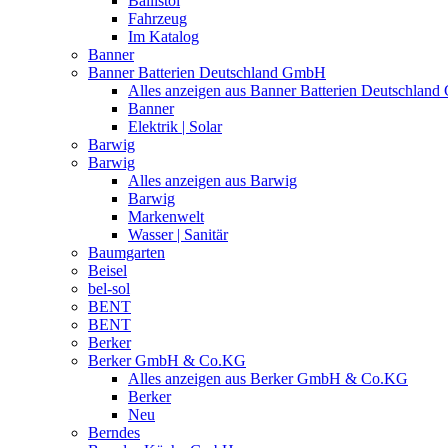
Ballistol
Fahrzeug
Im Katalog
Banner
Banner Batterien Deutschland GmbH
Alles anzeigen aus Banner Batterien Deutschlan
Banner
Elektrik | Solar
Barwig
Barwig
Alles anzeigen aus Barwig
Barwig
Markenwelt
Wasser | Sanitär
Baumgarten
Beisel
bel-sol
BENT
BENT
Berker
Berker GmbH & Co.KG
Alles anzeigen aus Berker GmbH & Co.KG
Berker
Neu
Berndes