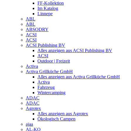
FF-Kollektion
Im Katalog
Linnepe
ABL
ABL
ABSODRY
ACSI
ACSI
ACSI Publishing BV
Alles anzeigen aus ACSI Publishing BV
ACSI
Outdoor | Freizeit
Activa
Activa Grillküche GmbH
Alles anzeigen aus Activa Grillküche GmbH
Activa
Fahrzeug
Wintercamping
ADAC
ADAC
Agrotex
Alles anzeigen aus Agrotex
Ökologisch Campen
ajaa
AL-KO