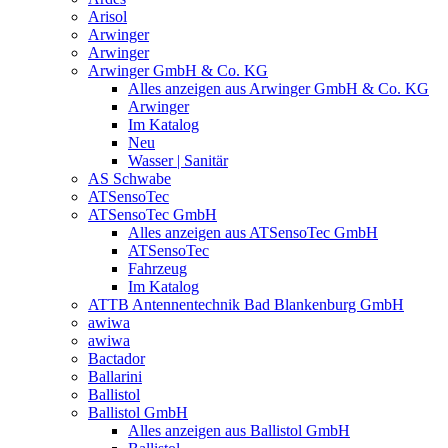
Arisol
Arwinger
Arwinger
Arwinger GmbH & Co. KG
Alles anzeigen aus Arwinger GmbH & Co. KG
Arwinger
Im Katalog
Neu
Wasser | Sanitär
AS Schwabe
ATSensoTec
ATSensoTec GmbH
Alles anzeigen aus ATSensoTec GmbH
ATSensoTec
Fahrzeug
Im Katalog
ATTB Antennentechnik Bad Blankenburg GmbH
awiwa
awiwa
Bactador
Ballarini
Ballistol
Ballistol GmbH
Alles anzeigen aus Ballistol GmbH