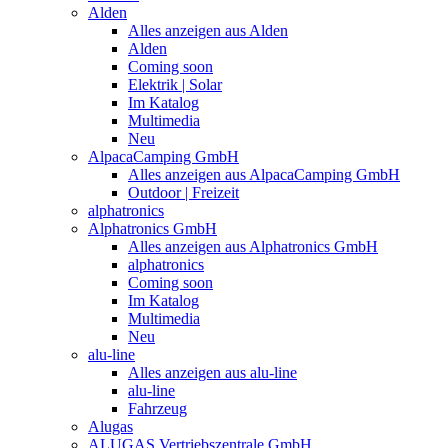
Alden
Alles anzeigen aus Alden
Alden
Coming soon
Elektrik | Solar
Im Katalog
Multimedia
Neu
AlpacaCamping GmbH
Alles anzeigen aus AlpacaCamping GmbH
Outdoor | Freizeit
alphatronics
Alphatronics GmbH
Alles anzeigen aus Alphatronics GmbH
alphatronics
Coming soon
Im Katalog
Multimedia
Neu
alu-line
Alles anzeigen aus alu-line
alu-line
Fahrzeug
Alugas
ALUGAS Vertriebszentrale GmbH