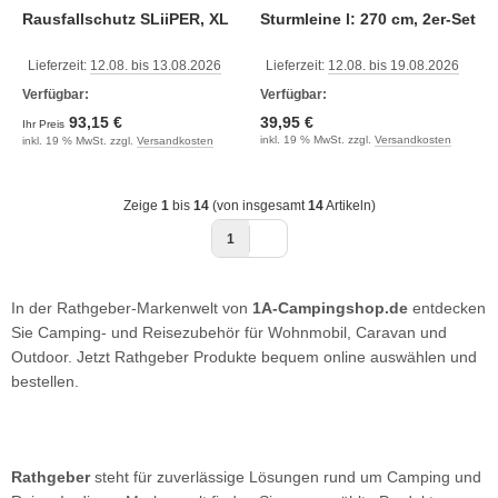
Rausfallschutz SLiiPER, XL
Sturmleine l: 270 cm, 2er-Set
Lieferzeit:
12.08. bis 13.08.2026
Lieferzeit:
12.08. bis 19.08.2026
Verfügbar:
Verfügbar:
93,15 €
39,95 €
Ihr Preis
inkl. 19 % MwSt. zzgl.
Versandkosten
inkl. 19 % MwSt. zzgl.
Versandkosten
Zeige
1
bis
14
(von insgesamt
14
Artikeln)
1
In der Rathgeber-Markenwelt von
1A-Campingshop.de
entdecken
Sie Camping- und Reisezubehör für Wohnmobil, Caravan und
Outdoor. Jetzt Rathgeber Produkte bequem online auswählen und
bestellen.
Rathgeber
steht für zuverlässige Lösungen rund um Camping und