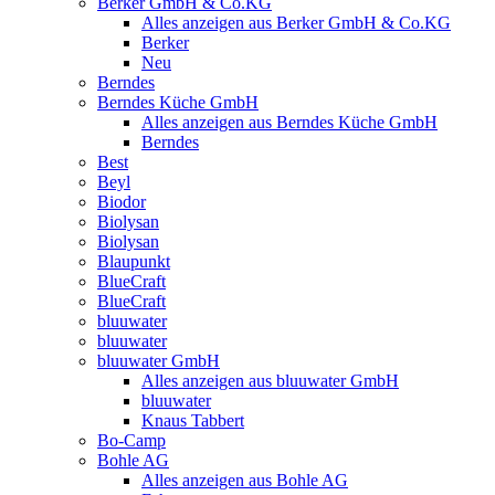
Berker GmbH & Co.KG
Alles anzeigen aus Berker GmbH & Co.KG
Berker
Neu
Berndes
Berndes Küche GmbH
Alles anzeigen aus Berndes Küche GmbH
Berndes
Best
Beyl
Biodor
Biolysan
Biolysan
Blaupunkt
BlueCraft
BlueCraft
bluuwater
bluuwater
bluuwater GmbH
Alles anzeigen aus bluuwater GmbH
bluuwater
Knaus Tabbert
Bo-Camp
Bohle AG
Alles anzeigen aus Bohle AG