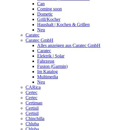
Can
Coming soon
Dometic
Grill/Kocher
Haushalt | Kochen & Grillen
Neu
Caratec
Caratec GmbH
Alles anzeigen aus Caratec GmbH
Caratec
Elektrik | Solar
Fahrzeug
Fusion (Garmin)
Im Katalog
Multimedia
Neu
CARica
Certec
Certec
Certiman
Certisil
Certisil
Chinchilla
Chluba
Chluba