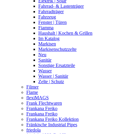
Elektrik | Solar
Fahrrad- & Lastenträger
Fahrradträger
Fahrzeug
Fenster | Türen
Fiamma
Haushalt | Kochen & Grillen
Im Katalog
Markisen
Markisenschutzzelte
Neu
Sanitär
Sonstige Ersatzteile
Wasser
Wasser | Sanitär
Zelte | Schutz
Filmer
Flame
flexiMAGS
Frank Flechtwaren
Frankana Freiko
Frankana Freiko
Frankana Freiko Kollektion
Fränkische Industrial Pipes
friedola