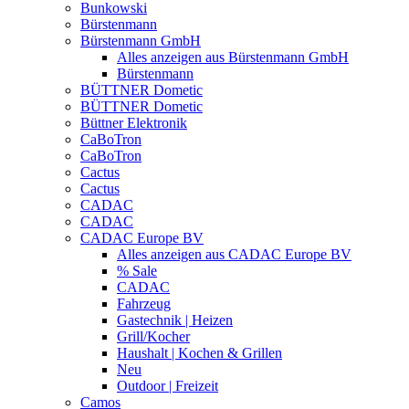
Bunkowski
Bürstenmann
Bürstenmann GmbH
Alles anzeigen aus Bürstenmann GmbH
Bürstenmann
BÜTTNER Dometic
BÜTTNER Dometic
Büttner Elektronik
CaBoTron
CaBoTron
Cactus
Cactus
CADAC
CADAC
CADAC Europe BV
Alles anzeigen aus CADAC Europe BV
% Sale
CADAC
Fahrzeug
Gastechnik | Heizen
Grill/Kocher
Haushalt | Kochen & Grillen
Neu
Outdoor | Freizeit
Camos