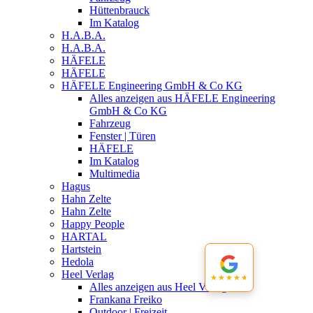
Hüttenbrauck
Im Katalog
H.A.B.A.
H.A.B.A.
HÄFELE
HÄFELE
HÄFELE Engineering GmbH & Co KG
Alles anzeigen aus HÄFELE Engineering
GmbH & Co KG
Fahrzeug
Fenster | Türen
HÄFELE
Im Katalog
Multimedia
Hagus
Hahn Zelte
Hahn Zelte
Happy People
HARTAL
Hartstein
Hedola
Heel Verlag
★★★★★
★★★★★
Alles anzeigen aus Heel Verlag
Frankana Freiko
Outdoor | Freizeit