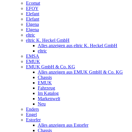
Ecomat
EFOY
Elefant
Elefant
Elgena
Elgena
eltric
eltric K. Heckel GmbH
Alles anzeigen aus eltric K. Heckel GmbH
eltric
EMSA
EMUK
EMUK GmbH & Co. KG
Alles anzeigen aus EMUK GmbH & Co. KG
Chassis
EMUK
Fahrzeug
Im Katalog
Markenwelt
Neu
Enders
Engel
Estorfer
Alles anzeigen aus Estorfer
Chassis