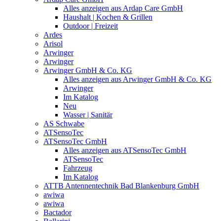
Alles anzeigen aus Ardap Care GmbH
Haushalt | Kochen & Grillen
Outdoor | Freizeit
Ardes
Arisol
Arwinger
Arwinger
Arwinger GmbH & Co. KG
Alles anzeigen aus Arwinger GmbH & Co. KG
Arwinger
Im Katalog
Neu
Wasser | Sanitär
AS Schwabe
ATSensoTec
ATSensoTec GmbH
Alles anzeigen aus ATSensoTec GmbH
ATSensoTec
Fahrzeug
Im Katalog
ATTB Antennentechnik Bad Blankenburg GmbH
awiwa
awiwa
Bactador