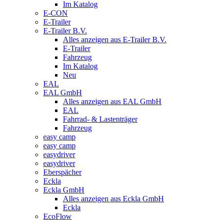
Im Katalog
E-CON
E-Trailer
E-Trailer B.V.
Alles anzeigen aus E-Trailer B.V.
E-Trailer
Fahrzeug
Im Katalog
Neu
EAL
EAL GmbH
Alles anzeigen aus EAL GmbH
EAL
Fahrrad- & Lastenträger
Fahrzeug
easy camp
easy camp
easydriver
easydriver
Eberspächer
Eckla
Eckla GmbH
Alles anzeigen aus Eckla GmbH
Eckla
EcoFlow