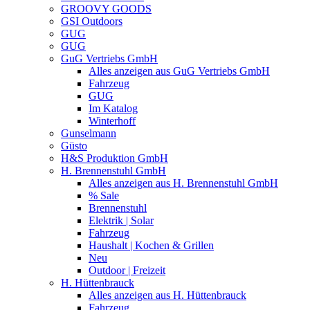
GROOVY GOODS
GSI Outdoors
GUG
GUG
GuG Vertriebs GmbH
Alles anzeigen aus GuG Vertriebs GmbH
Fahrzeug
GUG
Im Katalog
Winterhoff
Gunselmann
Güsto
H&S Produktion GmbH
H. Brennenstuhl GmbH
Alles anzeigen aus H. Brennenstuhl GmbH
% Sale
Brennenstuhl
Elektrik | Solar
Fahrzeug
Haushalt | Kochen & Grillen
Neu
Outdoor | Freizeit
H. Hüttenbrauck
Alles anzeigen aus H. Hüttenbrauck
Fahrzeug