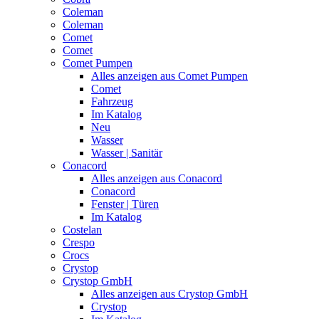
Coleman
Coleman
Comet
Comet
Comet Pumpen
Alles anzeigen aus Comet Pumpen
Comet
Fahrzeug
Im Katalog
Neu
Wasser
Wasser | Sanitär
Conacord
Alles anzeigen aus Conacord
Conacord
Fenster | Türen
Im Katalog
Costelan
Crespo
Crocs
Crystop
Crystop GmbH
Alles anzeigen aus Crystop GmbH
Crystop