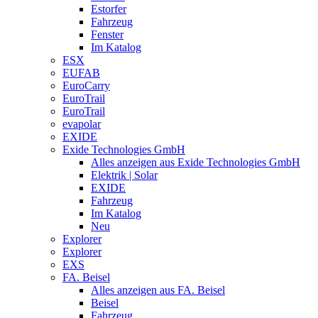
Estorfer
Fahrzeug
Fenster
Im Katalog
ESX
EUFAB
EuroCarry
EuroTrail
EuroTrail
evapolar
EXIDE
Exide Technologies GmbH
Alles anzeigen aus Exide Technologies GmbH
Elektrik | Solar
EXIDE
Fahrzeug
Im Katalog
Neu
Explorer
Explorer
EXS
FA. Beisel
Alles anzeigen aus FA. Beisel
Beisel
Fahrzeug