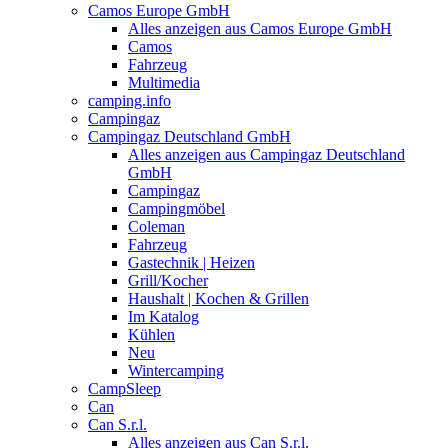
Camos Europe GmbH
Alles anzeigen aus Camos Europe GmbH
Camos
Fahrzeug
Multimedia
camping.info
Campingaz
Campingaz Deutschland GmbH
Alles anzeigen aus Campingaz Deutschland
GmbH
Campingaz
Campingmöbel
Coleman
Fahrzeug
Gastechnik | Heizen
Grill/Kocher
Haushalt | Kochen & Grillen
Im Katalog
Kühlen
Neu
Wintercamping
CampSleep
Can
Can S.r.l.
Alles anzeigen aus Can S.r.l.