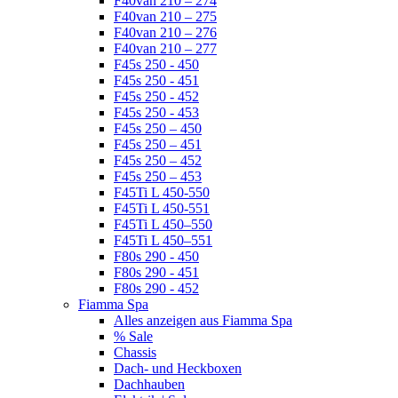
F40van 210 – 274
F40van 210 – 275
F40van 210 – 276
F40van 210 – 277
F45s 250 - 450
F45s 250 - 451
F45s 250 - 452
F45s 250 - 453
F45s 250 – 450
F45s 250 – 451
F45s 250 – 452
F45s 250 – 453
F45Ti L 450-550
F45Ti L 450-551
F45Ti L 450–550
F45Ti L 450–551
F80s 290 - 450
F80s 290 - 451
F80s 290 - 452
Fiamma Spa
Alles anzeigen aus Fiamma Spa
% Sale
Chassis
Dach- und Heckboxen
Dachhauben