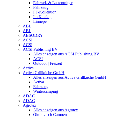
Fahrrad- & Lastenträger
Fahrzeug
FF-Kollektion
Im Katalog
Linnepe
ABL
ABL
ABSODRY
ACSI
ACSI
ACSI Publishing BV
Alles anzeigen aus ACSI Publishing BV
ACSI
Outdoor | Freizeit
Activa
Activa Grillküche GmbH
Alles anzeigen aus Activa Grillküche GmbH
Activa
Fahrzeug
Wintercamping
ADAC
ADAC
Agrotex
Alles anzeigen aus Agrotex
Ökologisch Campen