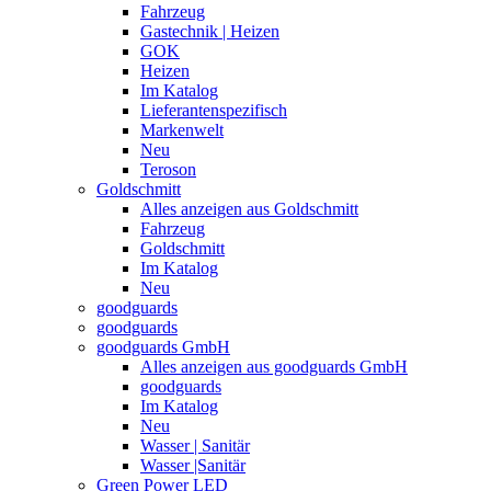
Fahrzeug
Gastechnik | Heizen
GOK
Heizen
Im Katalog
Lieferantenspezifisch
Markenwelt
Neu
Teroson
Goldschmitt
Alles anzeigen aus Goldschmitt
Fahrzeug
Goldschmitt
Im Katalog
Neu
goodguards
goodguards
goodguards GmbH
Alles anzeigen aus goodguards GmbH
goodguards
Im Katalog
Neu
Wasser | Sanitär
Wasser |Sanitär
Green Power LED