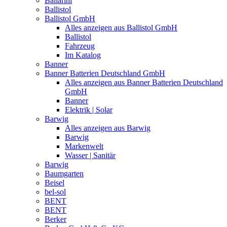
Ballarini
Ballistol
Ballistol GmbH
Alles anzeigen aus Ballistol GmbH
Ballistol
Fahrzeug
Im Katalog
Banner
Banner Batterien Deutschland GmbH
Alles anzeigen aus Banner Batterien Deutschland
GmbH
Banner
Elektrik | Solar
Barwig
Alles anzeigen aus Barwig
Barwig
Markenwelt
Wasser | Sanitär
Barwig
Baumgarten
Beisel
bel-sol
BENT
BENT
Berker