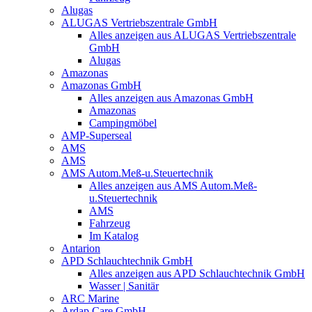
Alugas
ALUGAS Vertriebszentrale GmbH
Alles anzeigen aus ALUGAS Vertriebszentrale
GmbH
Alugas
Amazonas
Amazonas GmbH
Alles anzeigen aus Amazonas GmbH
Amazonas
Campingmöbel
AMP-Superseal
AMS
AMS
AMS Autom.Meß-u.Steuertechnik
Alles anzeigen aus AMS Autom.Meß-
u.Steuertechnik
AMS
Fahrzeug
Im Katalog
Antarion
APD Schlauchtechnik GmbH
Alles anzeigen aus APD Schlauchtechnik GmbH
Wasser | Sanitär
ARC Marine
Ardap Care GmbH