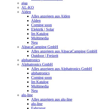
ajaa
AL-KO
Alden
Alles anzeigen aus Alden
Alden
Coming soon
Elektrik | Solar
Im Katalog
Multimedia
Neu
AlpacaCamping GmbH
Alles anzeigen aus AlpacaCamping GmbH
Outdoor | Freizeit
alphatronics
Alphatronics GmbH
Alles anzeigen aus Alphatronics GmbH
alphatronics
Coming soon
Im Katalog
Multimedia
Neu
alu-line
Alles anzeigen aus alu-line
alu-line
Fahrzeug