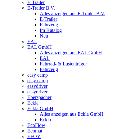
E-Trailer
E-Trailer B.V.
Alles anzeigen aus E-Trailer B.V.
E-Trailer
Fahrzeug
Im Katalog
Neu
EAL
EAL GmbH
Alles anzeigen aus EAL GmbH
EAL
Fahrrad- & Lastenträger
Fahrzeug
easy camp
easy camp
easydriver
easydriver
Eberspächer
Eckla
Eckla GmbH
Alles anzeigen aus Eckla GmbH
Eckla
EcoFlow
Ecomat
EFOY