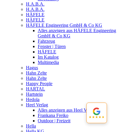
H.A.B.A.
H.A.B.A.
HÄFELE
HÄFELE
HÄFELE Engineering GmbH & Co KG
Alles anzeigen aus HÄFELE Engineering
GmbH & Co KG
Fahrzeug
Fenster | Türen
HÄFELE
Im Katalog
Multimedia
Hagus
Hahn Zelte
Hahn Zelte
Happy People
HARTAL
Hartstein
Hedola
Heel Verlag
Alles anzeigen aus Heel Verlag
Frankana Freiko
★★★★★
★★★★★
Outdoor | Freizeit
Hella
Hella KG