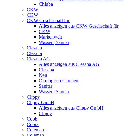
Chluba
CKW
CKW
CKW Gesellschaft für
Alles anzeigen aus CKW Gesellschaft für
CKW
Markenwelt
Wasser | Sanitär
Clesana
Clesana
Clesana AG
Alles anzeigen aus Clesana AG
Clesana
Neu
Ökologisch Campen
Sanitär
Wasser | Sanitär
Clippy
Clippy GmbH
Alles anzeigen aus Clippy GmbH
Clippy
Cobb
Cobra
Coleman
Coleman