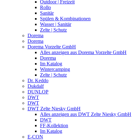
Outdoor | Freizeit
Rollo
Sanitär
Spülen & Kombinationen
Wasser | Sanitär
Zelte | Schutz
Dorema
Dorema
Dorema Vorzelte GmbH
Alles anzeigen aus Dorema Vorzelte GmbH
Dorema
Im Katalog
Wintercamping
Zelte | Schutz
Dr. Keddo
Dukdalf
DUNLOP
DWT
DWT
DWT Zelte Niesky GmbH
Alles anzeigen aus DWT Zelte Niesky GmbH
DWT
FF-Kollektion
Im Katalog
E-CON