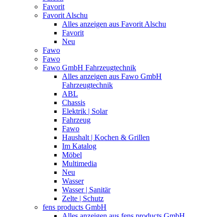
Favorit
Favorit Alschu
Alles anzeigen aus Favorit Alschu
Favorit
Neu
Fawo
Fawo
Fawo GmbH Fahrzeugtechnik
Alles anzeigen aus Fawo GmbH
Fahrzeugtechnik
ABL
Chassis
Elektrik | Solar
Fahrzeug
Fawo
Haushalt | Kochen & Grillen
Im Katalog
Möbel
Multimedia
Neu
Wasser
Wasser | Sanitär
Zelte | Schutz
fens products GmbH
Alles anzeigen aus fens products GmbH