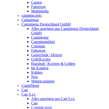
Camos
Fahrzeug
Multimedia
camping.info
Campingaz
Campingaz Deutschland GmbH
Alles anzeigen aus Campingaz Deutschland
GmbH
Campingaz
Campingmöbel
Coleman
Fahrzeug
Gastechnik | Heizen
Grill/Kocher
Haushalt | Kochen & Grillen
Im Katalog
Kühlen
Neu
Wintercamping
CampSleep
Can
Can S.r.l.
Alles anzeigen aus Can S.r.l.
Can
Coming soon