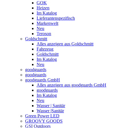
GOK
Heizen
Im Katalog
Lieferantenspezifisch
Markenwelt
Neu
Teroson
Goldschmitt
Alles anzeigen aus Goldschmitt
Fahrzeug
Goldschmitt
Im Katalog
Neu
goodguards
goodguards
goodguards GmbH
Alles anzeigen aus goodguards GmbH
goodguards
Im Katalog
Neu
Wasser | Sanitär
Wasser |Sanitär
Green Power LED
GROOVY GOODS
GSI Outdoors