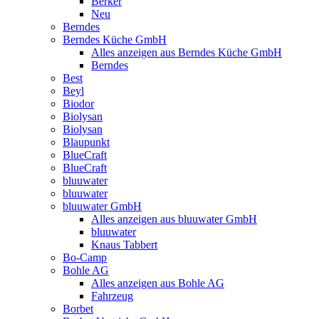
Berker
Neu
Berndes
Berndes Küche GmbH
Alles anzeigen aus Berndes Küche GmbH
Berndes
Best
Beyl
Biodor
Biolysan
Biolysan
Blaupunkt
BlueCraft
BlueCraft
bluuwater
bluuwater
bluuwater GmbH
Alles anzeigen aus bluuwater GmbH
bluuwater
Knaus Tabbert
Bo-Camp
Bohle AG
Alles anzeigen aus Bohle AG
Fahrzeug
Borbet