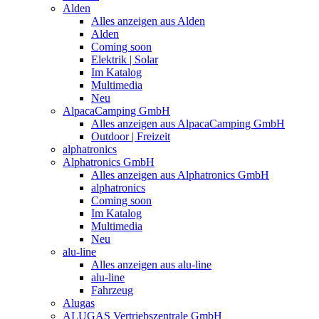
Alden
Alles anzeigen aus Alden
Alden
Coming soon
Elektrik | Solar
Im Katalog
Multimedia
Neu
AlpacaCamping GmbH
Alles anzeigen aus AlpacaCamping GmbH
Outdoor | Freizeit
alphatronics
Alphatronics GmbH
Alles anzeigen aus Alphatronics GmbH
alphatronics
Coming soon
Im Katalog
Multimedia
Neu
alu-line
Alles anzeigen aus alu-line
alu-line
Fahrzeug
Alugas
ALUGAS Vertriebszentrale GmbH