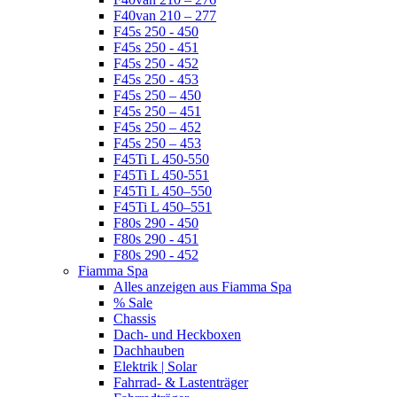
F40van 210 – 277
F45s 250 - 450
F45s 250 - 451
F45s 250 - 452
F45s 250 - 453
F45s 250 – 450
F45s 250 – 451
F45s 250 – 452
F45s 250 – 453
F45Ti L 450-550
F45Ti L 450-551
F45Ti L 450–550
F45Ti L 450–551
F80s 290 - 450
F80s 290 - 451
F80s 290 - 452
Fiamma Spa
Alles anzeigen aus Fiamma Spa
% Sale
Chassis
Dach- und Heckboxen
Dachhauben
Elektrik | Solar
Fahrrad- & Lastenträger