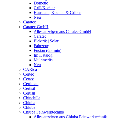
Dometic
Grill/Kocher
Haushalt | Kochen & Grillen
Neu
Caratec
Caratec GmbH
Alles anzeigen aus Caratec GmbH
Caratec
Elektrik | Solar
Fahrzeug
Fusion (Garmin)
Im Katalog
Multimedia
Neu
CARica
Certec
Certec
Certiman
Certisil
Certisil
Chinchilla
Chluba
Chluba
Chluba Feinwerktechnik
Alles anzeigen aus Chluba Feinwerktechnik