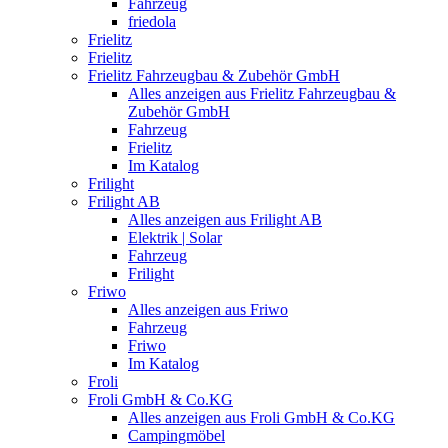
Fahrzeug
friedola
Frielitz
Frielitz
Frielitz Fahrzeugbau & Zubehör GmbH
Alles anzeigen aus Frielitz Fahrzeugbau &
Zubehör GmbH
Fahrzeug
Frielitz
Im Katalog
Frilight
Frilight AB
Alles anzeigen aus Frilight AB
Elektrik | Solar
Fahrzeug
Frilight
Friwo
Alles anzeigen aus Friwo
Fahrzeug
Friwo
Im Katalog
Froli
Froli GmbH & Co.KG
Alles anzeigen aus Froli GmbH & Co.KG
Campingmöbel