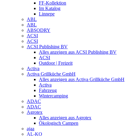
FF-Kollektion
Im Katalog
Linnepe
ABL
ABL
ABSODRY
ACSI
ACSI
ACSI Publishing BV
Alles anzeigen aus ACSI Publishing BV
ACSI
Outdoor | Freizeit
Activa
Activa Grillküche GmbH
Alles anzeigen aus Activa Grillküche GmbH
Activa
Fahrzeug
Wintercamping
ADAC
ADAC
Agrotex
Alles anzeigen aus Agrotex
Ökologisch Campen
ajaa
AL-KO