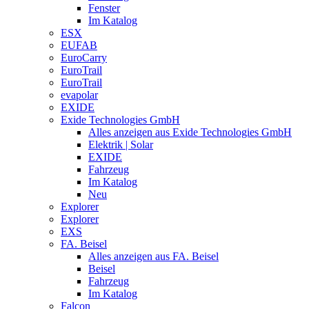
Fenster
Im Katalog
ESX
EUFAB
EuroCarry
EuroTrail
EuroTrail
evapolar
EXIDE
Exide Technologies GmbH
Alles anzeigen aus Exide Technologies GmbH
Elektrik | Solar
EXIDE
Fahrzeug
Im Katalog
Neu
Explorer
Explorer
EXS
FA. Beisel
Alles anzeigen aus FA. Beisel
Beisel
Fahrzeug
Im Katalog
Falcon