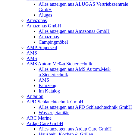
Alles anzeigen aus ALUGAS Vertriebszentrale
GmbH
Alugas
Amazonas
Amazonas GmbH
Alles anzeigen aus Amazonas GmbH
Amazonas
Campingmöbel
AMP-Superseal
AMS
AMS
AMS Autom.Meß-u.Steuertechnik
Alles anzeigen aus AMS Autom.Meß-
u.Steuertechnik
AMS
Fahrzeug
Im Katalog
Antarion
APD Schlauchtechnik GmbH
Alles anzeigen aus APD Schlauchtechnik GmbH
Wasser | Sanitär
ARC Marine
Ardap Care GmbH
Alles anzeigen aus Ardap Care GmbH
Haushalt | Kochen & Grillen