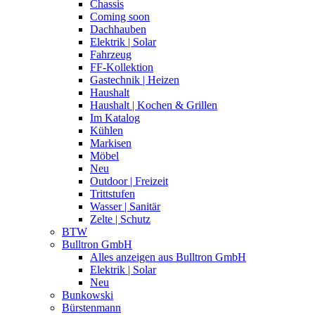
Chassis
Coming soon
Dachhauben
Elektrik | Solar
Fahrzeug
FF-Kollektion
Gastechnik | Heizen
Haushalt
Haushalt | Kochen & Grillen
Im Katalog
Kühlen
Markisen
Möbel
Neu
Outdoor | Freizeit
Trittstufen
Wasser | Sanitär
Zelte | Schutz
BTW
Bulltron GmbH
Alles anzeigen aus Bulltron GmbH
Elektrik | Solar
Neu
Bunkowski
Bürstenmann