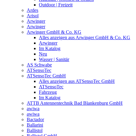
Outdoor | Freizeit
Ardes
Arisol
Arwinger
Arwinger
Arwinger GmbH & Co. KG
Alles anzeigen aus Arwinger GmbH & Co. KG
Arwinger
Im Katalog
Neu
Wasser | Sanitär
AS Schwabe
ATSensoTec
ATSensoTec GmbH
Alles anzeigen aus ATSensoTec GmbH
ATSensoTec
Fahrzeug
Im Katalog
ATTB Antennentechnik Bad Blankenburg GmbH
awiwa
awiwa
Bactador
Ballarini
Ballistol
Ballistol GmbH