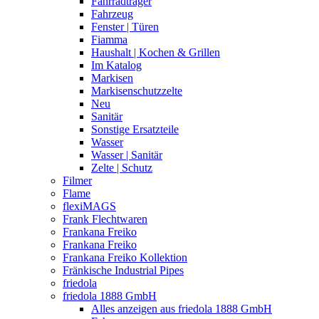
Fahrradträger
Fahrzeug
Fenster | Türen
Fiamma
Haushalt | Kochen & Grillen
Im Katalog
Markisen
Markisenschutzzelte
Neu
Sanitär
Sonstige Ersatzteile
Wasser
Wasser | Sanitär
Zelte | Schutz
Filmer
Flame
flexiMAGS
Frank Flechtwaren
Frankana Freiko
Frankana Freiko
Frankana Freiko Kollektion
Fränkische Industrial Pipes
friedola
friedola 1888 GmbH
Alles anzeigen aus friedola 1888 GmbH