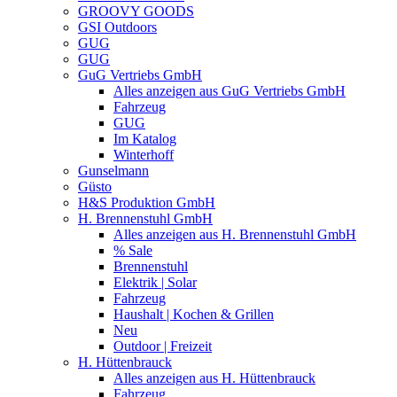
GROOVY GOODS
GSI Outdoors
GUG
GUG
GuG Vertriebs GmbH
Alles anzeigen aus GuG Vertriebs GmbH
Fahrzeug
GUG
Im Katalog
Winterhoff
Gunselmann
Güsto
H&S Produktion GmbH
H. Brennenstuhl GmbH
Alles anzeigen aus H. Brennenstuhl GmbH
% Sale
Brennenstuhl
Elektrik | Solar
Fahrzeug
Haushalt | Kochen & Grillen
Neu
Outdoor | Freizeit
H. Hüttenbrauck
Alles anzeigen aus H. Hüttenbrauck
Fahrzeug