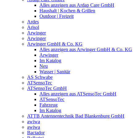
Alles anzeigen aus Ardap Care GmbH
Haushalt | Kochen & Grillen
Outdoor | Freizeit
Ardes
Arisol
Arwinger
Arwinger
Arwinger GmbH & Co. KG
Alles anzeigen aus Arwinger GmbH & Co. KG
Arwinger
Im Katalog
Neu
Wasser | Sanitär
AS Schwabe
ATSensoTec
ATSensoTec GmbH
Alles anzeigen aus ATSensoTec GmbH
ATSensoTec
Fahrzeug
Im Katalog
ATTB Antennentechnik Bad Blankenburg GmbH
awiwa
awiwa
Bactador