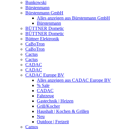
Bunkowski
Bürstenmann
Bürstenmann GmbH
Alles anzeigen aus Bürstenmann GmbH
Bürstenmann
BÜTTNER Dometic
BÜTTNER Dometic
Büttner Elektronik
CaBoTron
CaBoTron
Cactus
Cactus
CADAC
CADAC
CADAC Europe BV
Alles anzeigen aus CADAC Europe BV
% Sale
CADAC
Fahrzeug
Gastechnik | Heizen
Grill/Kocher
Haushalt | Kochen & Grillen
Neu
Outdoor | Freizeit
Camos