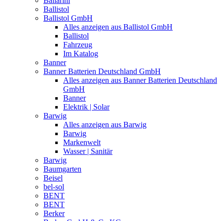
Ballarini
Ballistol
Ballistol GmbH
Alles anzeigen aus Ballistol GmbH
Ballistol
Fahrzeug
Im Katalog
Banner
Banner Batterien Deutschland GmbH
Alles anzeigen aus Banner Batterien Deutschland
GmbH
Banner
Elektrik | Solar
Barwig
Alles anzeigen aus Barwig
Barwig
Markenwelt
Wasser | Sanitär
Barwig
Baumgarten
Beisel
bel-sol
BENT
BENT
Berker