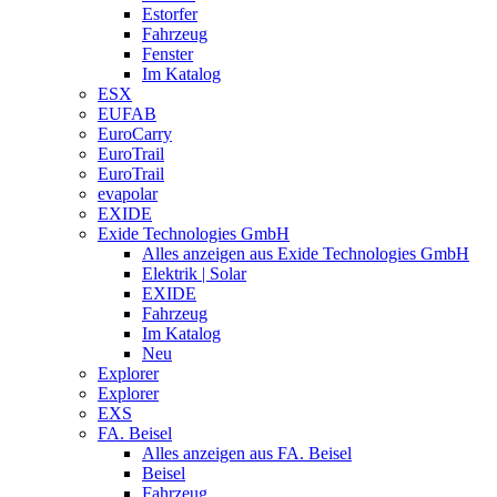
Estorfer
Fahrzeug
Fenster
Im Katalog
ESX
EUFAB
EuroCarry
EuroTrail
EuroTrail
evapolar
EXIDE
Exide Technologies GmbH
Alles anzeigen aus Exide Technologies GmbH
Elektrik | Solar
EXIDE
Fahrzeug
Im Katalog
Neu
Explorer
Explorer
EXS
FA. Beisel
Alles anzeigen aus FA. Beisel
Beisel
Fahrzeug