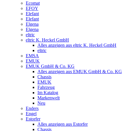
Ecomat
EFOY
Elefant
Elefant
Elgena
Elgena
eltric
eltric K. Heckel GmbH
Alles anzeigen aus eltric K. Heckel GmbH
eltric
EMSA
EMUK
EMUK GmbH & Co. KG
Alles anzeigen aus EMUK GmbH & Co. KG
Chassis
EMUK
Fahrzeug
Im Katalog
Markenwelt
Neu
Enders
Engel
Estorfer
Alles anzeigen aus Estorfer
Chassis