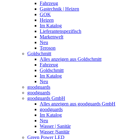
Fahrzeug
Gastechnik | Heizen
GOK
Heizen
Im Katalog
Lieferantenspezifisch
Markenwelt
Neu
Teroson
Goldschmitt
Alles anzeigen aus Goldschmitt
Fahrzeug
Goldschmitt
Im Katalog
Neu
goodguards
goodguards
goodguards GmbH
Alles anzeigen aus goodguards GmbH
goodguards
Im Katalog
Neu
Wasser | Sanitär
Wasser |Sanitär
Green Power LED