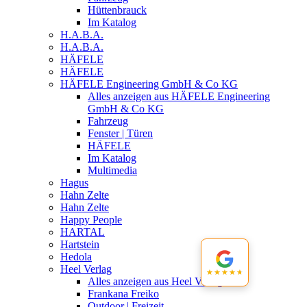
Hüttenbrauck
Im Katalog
H.A.B.A.
H.A.B.A.
HÄFELE
HÄFELE
HÄFELE Engineering GmbH & Co KG
Alles anzeigen aus HÄFELE Engineering
GmbH & Co KG
Fahrzeug
Fenster | Türen
HÄFELE
Im Katalog
Multimedia
Hagus
Hahn Zelte
Hahn Zelte
Happy People
HARTAL
Hartstein
Hedola
Heel Verlag
★★★★★
★★★★★
Alles anzeigen aus Heel Verlag
Frankana Freiko
Outdoor | Freizeit