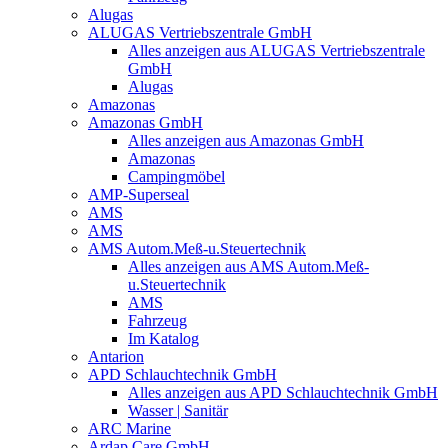
Alugas
ALUGAS Vertriebszentrale GmbH
Alles anzeigen aus ALUGAS Vertriebszentrale
GmbH
Alugas
Amazonas
Amazonas GmbH
Alles anzeigen aus Amazonas GmbH
Amazonas
Campingmöbel
AMP-Superseal
AMS
AMS
AMS Autom.Meß-u.Steuertechnik
Alles anzeigen aus AMS Autom.Meß-
u.Steuertechnik
AMS
Fahrzeug
Im Katalog
Antarion
APD Schlauchtechnik GmbH
Alles anzeigen aus APD Schlauchtechnik GmbH
Wasser | Sanitär
ARC Marine
Ardap Care GmbH