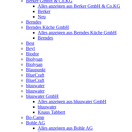
Berker GmbH & Co.KG
Alles anzeigen aus Berker GmbH & Co.KG
Berker
Neu
Berndes
Berndes Küche GmbH
Alles anzeigen aus Berndes Küche GmbH
Berndes
Best
Beyl
Biodor
Biolysan
Biolysan
Blaupunkt
BlueCraft
BlueCraft
bluuwater
bluuwater
bluuwater GmbH
Alles anzeigen aus bluuwater GmbH
bluuwater
Knaus Tabbert
Bo-Camp
Bohle AG
Alles anzeigen aus Bohle AG