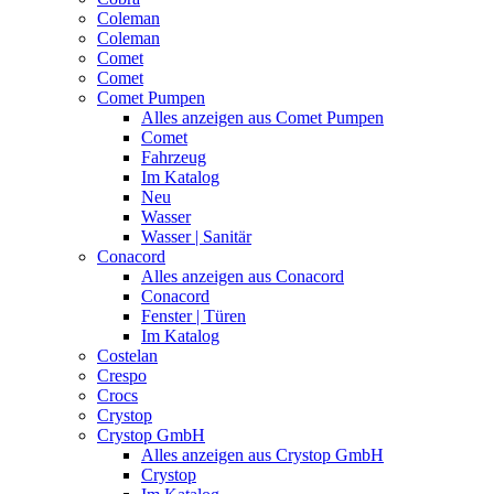
Coleman
Coleman
Comet
Comet
Comet Pumpen
Alles anzeigen aus Comet Pumpen
Comet
Fahrzeug
Im Katalog
Neu
Wasser
Wasser | Sanitär
Conacord
Alles anzeigen aus Conacord
Conacord
Fenster | Türen
Im Katalog
Costelan
Crespo
Crocs
Crystop
Crystop GmbH
Alles anzeigen aus Crystop GmbH
Crystop