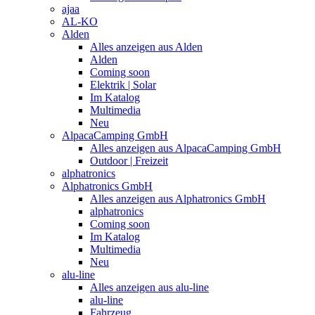
ajaa
AL-KO
Alden
Alles anzeigen aus Alden
Alden
Coming soon
Elektrik | Solar
Im Katalog
Multimedia
Neu
AlpacaCamping GmbH
Alles anzeigen aus AlpacaCamping GmbH
Outdoor | Freizeit
alphatronics
Alphatronics GmbH
Alles anzeigen aus Alphatronics GmbH
alphatronics
Coming soon
Im Katalog
Multimedia
Neu
alu-line
Alles anzeigen aus alu-line
alu-line
Fahrzeug