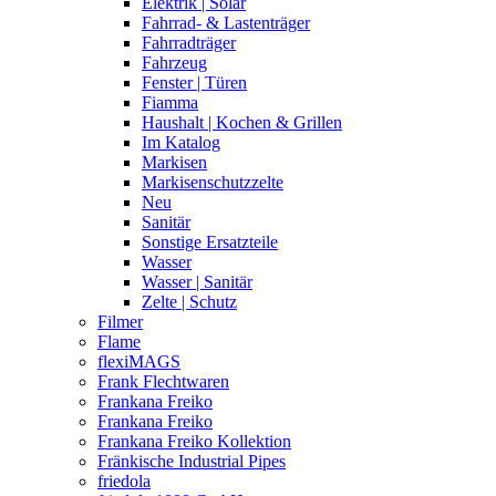
Elektrik | Solar
Fahrrad- & Lastenträger
Fahrradträger
Fahrzeug
Fenster | Türen
Fiamma
Haushalt | Kochen & Grillen
Im Katalog
Markisen
Markisenschutzzelte
Neu
Sanitär
Sonstige Ersatzteile
Wasser
Wasser | Sanitär
Zelte | Schutz
Filmer
Flame
flexiMAGS
Frank Flechtwaren
Frankana Freiko
Frankana Freiko
Frankana Freiko Kollektion
Fränkische Industrial Pipes
friedola