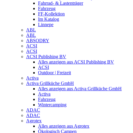
Fahrrad- & Lastenträger
Fahrzeug
FF-Kollektion
Im Katalog
Linnepe
ABL
ABL
ABSODRY
ACSI
ACSI
ACSI Publishing BV
Alles anzeigen aus ACSI Publishing BV
ACSI
Outdoor | Freizeit
Activa
Activa Grillküche GmbH
Alles anzeigen aus Activa Grillküche GmbH
Activa
Fahrzeug
Wintercamping
ADAC
ADAC
Agrotex
Alles anzeigen aus Agrotex
Ökologisch Campen