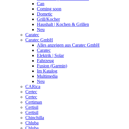
Can
Coming soon
Dometic
Grill/Kocher
Haushalt | Kochen & Grillen
Neu
Caratec
Caratec GmbH
Alles anzeigen aus Caratec GmbH
Caratec
Elektrik | Solar
Fahrzeug
Fusion (Garmin)
Im Katalog
Multimedia
Neu
CARica
Certec
Certec
Certiman
Certisil
Certisil
Chinchilla
Chluba
Chluba