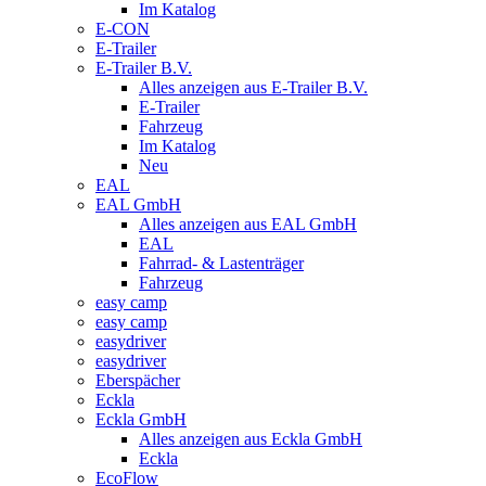
Im Katalog
E-CON
E-Trailer
E-Trailer B.V.
Alles anzeigen aus E-Trailer B.V.
E-Trailer
Fahrzeug
Im Katalog
Neu
EAL
EAL GmbH
Alles anzeigen aus EAL GmbH
EAL
Fahrrad- & Lastenträger
Fahrzeug
easy camp
easy camp
easydriver
easydriver
Eberspächer
Eckla
Eckla GmbH
Alles anzeigen aus Eckla GmbH
Eckla
EcoFlow