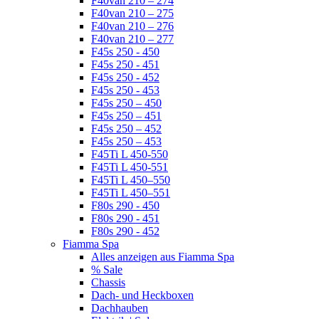
F40van 210 – 274
F40van 210 – 275
F40van 210 – 276
F40van 210 – 277
F45s 250 - 450
F45s 250 - 451
F45s 250 - 452
F45s 250 - 453
F45s 250 – 450
F45s 250 – 451
F45s 250 – 452
F45s 250 – 453
F45Ti L 450-550
F45Ti L 450-551
F45Ti L 450–550
F45Ti L 450–551
F80s 290 - 450
F80s 290 - 451
F80s 290 - 452
Fiamma Spa
Alles anzeigen aus Fiamma Spa
% Sale
Chassis
Dach- und Heckboxen
Dachhauben