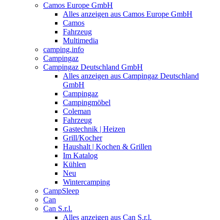
Camos Europe GmbH
Alles anzeigen aus Camos Europe GmbH
Camos
Fahrzeug
Multimedia
camping.info
Campingaz
Campingaz Deutschland GmbH
Alles anzeigen aus Campingaz Deutschland
GmbH
Campingaz
Campingmöbel
Coleman
Fahrzeug
Gastechnik | Heizen
Grill/Kocher
Haushalt | Kochen & Grillen
Im Katalog
Kühlen
Neu
Wintercamping
CampSleep
Can
Can S.r.l.
Alles anzeigen aus Can S.r.l.