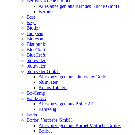
Berndes Küche GmbH
Alles anzeigen aus Berndes Küche GmbH
Berndes
Best
Beyl
Biodor
Biolysan
Biolysan
Blaupunkt
BlueCraft
BlueCraft
bluuwater
bluuwater
bluuwater GmbH
Alles anzeigen aus bluuwater GmbH
bluuwater
Knaus Tabbert
Bo-Camp
Bohle AG
Alles anzeigen aus Bohle AG
Fahrzeug
Borbet
Borbet Vertriebs GmbH
Alles anzeigen aus Borbet Vertriebs GmbH
Borbet