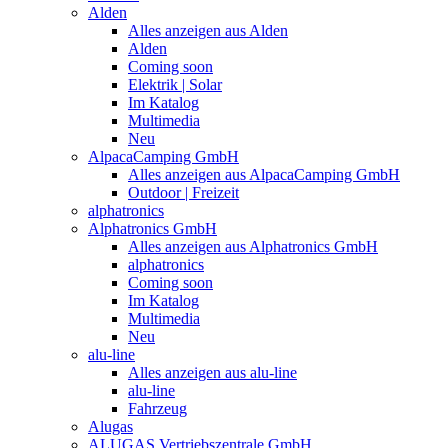
Alden
Alles anzeigen aus Alden
Alden
Coming soon
Elektrik | Solar
Im Katalog
Multimedia
Neu
AlpacaCamping GmbH
Alles anzeigen aus AlpacaCamping GmbH
Outdoor | Freizeit
alphatronics
Alphatronics GmbH
Alles anzeigen aus Alphatronics GmbH
alphatronics
Coming soon
Im Katalog
Multimedia
Neu
alu-line
Alles anzeigen aus alu-line
alu-line
Fahrzeug
Alugas
ALUGAS Vertriebszentrale GmbH