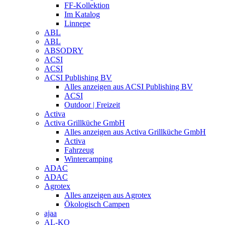
FF-Kollektion
Im Katalog
Linnepe
ABL
ABL
ABSODRY
ACSI
ACSI
ACSI Publishing BV
Alles anzeigen aus ACSI Publishing BV
ACSI
Outdoor | Freizeit
Activa
Activa Grillküche GmbH
Alles anzeigen aus Activa Grillküche GmbH
Activa
Fahrzeug
Wintercamping
ADAC
ADAC
Agrotex
Alles anzeigen aus Agrotex
Ökologisch Campen
ajaa
AL-KO