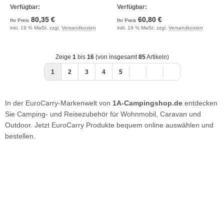
Verfügbar:
Verfügbar:
80,35 €
60,80 €
Ihr Preis
Ihr Preis
inkl. 19 % MwSt. zzgl.
Versandkosten
inkl. 19 % MwSt. zzgl.
Versandkosten
Zeige
1
bis
16
(von insgesamt
85
Artikeln)
1
2
3
4
5
In der EuroCarry-Markenwelt von
1A-Campingshop.de
entdecken
Sie Camping- und Reisezubehör für Wohnmobil, Caravan und
Outdoor. Jetzt EuroCarry Produkte bequem online auswählen und
bestellen.