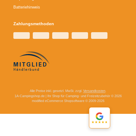
Batteriehinweis
Zahlungsmethoden
Alle Preise inkl. gesetzl. MwSt. zzgl.
Versandkosten
.
1A-Campingshop.de | Ihr Shop für Camping- und Freizeitzubehör © 2026
mod
ified eCommerce Shopsoftware © 2009-2026
★★★★★
★★★★★