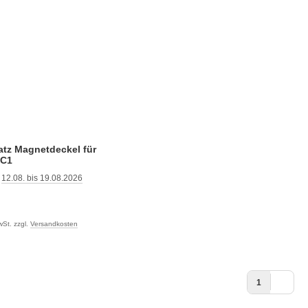
tz Magnetdeckel für
 C1
:
12.08. bis 19.08.2026
:
wSt. zzgl.
Versandkosten
1