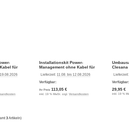
Power-
Installationskit Power-
Umbausa
Kabel für
Management ohne Kabel für
Clesana
Clesana C1
 19.08.2026
Lieferzeit:
11.08. bis 12.08.2026
Lieferzeit
Verfügbar:
Verfügbar
113,05 €
29,95 €
Ihr Preis
inkl. 19 % M
rsandkosten
inkl. 19 % MwSt. zzgl.
Versandkosten
samt
3
Artikeln)