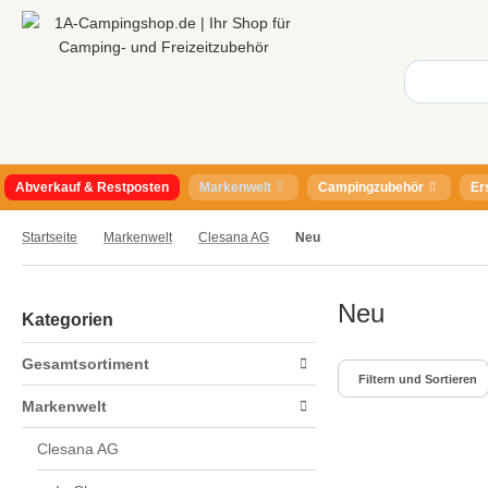
Abverkauf & Restposten
Markenwelt
Campingzubehör
Er
Startseite
Markenwelt
Clesana AG
Neu
Neu
Kategorien
Gesamtsortiment
Filtern und Sortieren
Markenwelt
Clesana AG