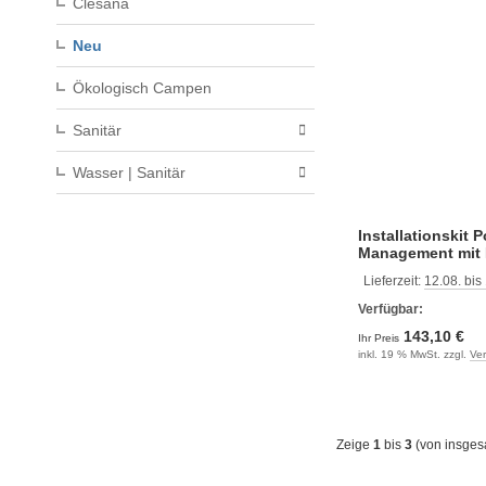
Clesana
Neu
Ökologisch Campen
Sanitär
Wasser | Sanitär
Installationskit 
Management mit 
Clesana C1
Lieferzeit:
12.08. bis
Verfügbar:
143,10 €
Ihr Preis
inkl. 19 % MwSt. zzgl.
Ve
Zeige
1
bis
3
(von insge