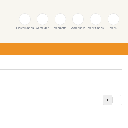
Einstellungen
Anmelden
Merkzettel
Warenkorb
Mehr Shops
Menü
1