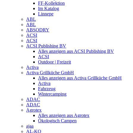
FF-Kollektion
Im Katalog
Linnepe
ABL
ABL
ABSODRY
ACSI
ACSI
ACSI Publishing BV
Alles anzeigen aus ACSI Publishing BV
ACSI
Outdoor | Freizeit
Activa
Activa Grillküche GmbH
Alles anzeigen aus Activa Grillküche GmbH
Activa
Fahrzeug
Wintercamping
ADAC
ADAC
Agrotex
Alles anzeigen aus Agrotex
Ökologisch Campen
ajaa
AL-KO