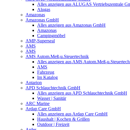
Alles anzeigen aus ALUGAS Vertriebszentrale 
Alugas
Amazonas
Amazonas GmbH
Alles anzeigen aus Amazonas GmbH
Amazonas
Campingmöbel
AMP-Superseal
AMS
AMS
AMS Autom.Meß-u.Steuertechnik
Alles anzeigen aus AMS Autom.Meß-u.Steuertech
AMS
Fahrzeug
Im Katalog
Antarion
APD Schlauchtechnik GmbH
Alles anzeigen aus APD Schlauchtechnik GmbH
Wasser | Sanitär
ARC Marine
Ardap Care GmbH
Alles anzeigen aus Ardap Care GmbH
Haushalt | Kochen & Grillen
Outdoor | Freizeit
Ardes