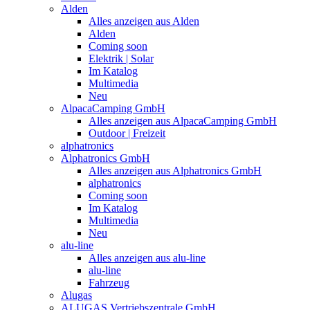
Alden
Alles anzeigen aus Alden
Alden
Coming soon
Elektrik | Solar
Im Katalog
Multimedia
Neu
AlpacaCamping GmbH
Alles anzeigen aus AlpacaCamping GmbH
Outdoor | Freizeit
alphatronics
Alphatronics GmbH
Alles anzeigen aus Alphatronics GmbH
alphatronics
Coming soon
Im Katalog
Multimedia
Neu
alu-line
Alles anzeigen aus alu-line
alu-line
Fahrzeug
Alugas
ALUGAS Vertriebszentrale GmbH