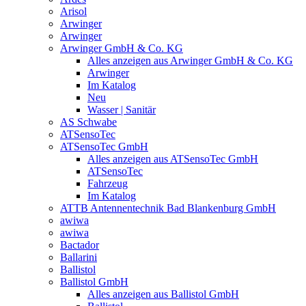
Arisol
Arwinger
Arwinger
Arwinger GmbH & Co. KG
Alles anzeigen aus Arwinger GmbH & Co. KG
Arwinger
Im Katalog
Neu
Wasser | Sanitär
AS Schwabe
ATSensoTec
ATSensoTec GmbH
Alles anzeigen aus ATSensoTec GmbH
ATSensoTec
Fahrzeug
Im Katalog
ATTB Antennentechnik Bad Blankenburg GmbH
awiwa
awiwa
Bactador
Ballarini
Ballistol
Ballistol GmbH
Alles anzeigen aus Ballistol GmbH