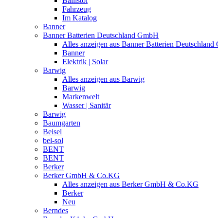
Ballistol
Fahrzeug
Im Katalog
Banner
Banner Batterien Deutschland GmbH
Alles anzeigen aus Banner Batterien Deutschlan
Banner
Elektrik | Solar
Barwig
Alles anzeigen aus Barwig
Barwig
Markenwelt
Wasser | Sanitär
Barwig
Baumgarten
Beisel
bel-sol
BENT
BENT
Berker
Berker GmbH & Co.KG
Alles anzeigen aus Berker GmbH & Co.KG
Berker
Neu
Berndes