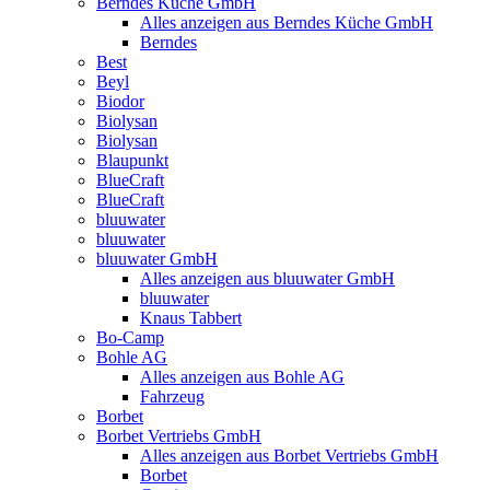
Berndes Küche GmbH
Alles anzeigen aus Berndes Küche GmbH
Berndes
Best
Beyl
Biodor
Biolysan
Biolysan
Blaupunkt
BlueCraft
BlueCraft
bluuwater
bluuwater
bluuwater GmbH
Alles anzeigen aus bluuwater GmbH
bluuwater
Knaus Tabbert
Bo-Camp
Bohle AG
Alles anzeigen aus Bohle AG
Fahrzeug
Borbet
Borbet Vertriebs GmbH
Alles anzeigen aus Borbet Vertriebs GmbH
Borbet