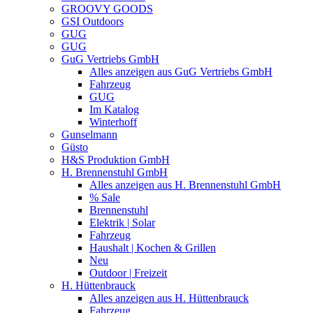
GROOVY GOODS
GSI Outdoors
GUG
GUG
GuG Vertriebs GmbH
Alles anzeigen aus GuG Vertriebs GmbH
Fahrzeug
GUG
Im Katalog
Winterhoff
Gunselmann
Güsto
H&S Produktion GmbH
H. Brennenstuhl GmbH
Alles anzeigen aus H. Brennenstuhl GmbH
% Sale
Brennenstuhl
Elektrik | Solar
Fahrzeug
Haushalt | Kochen & Grillen
Neu
Outdoor | Freizeit
H. Hüttenbrauck
Alles anzeigen aus H. Hüttenbrauck
Fahrzeug