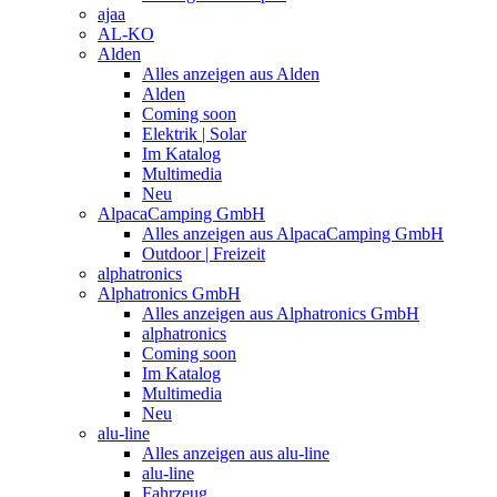
ajaa
AL-KO
Alden
Alles anzeigen aus Alden
Alden
Coming soon
Elektrik | Solar
Im Katalog
Multimedia
Neu
AlpacaCamping GmbH
Alles anzeigen aus AlpacaCamping GmbH
Outdoor | Freizeit
alphatronics
Alphatronics GmbH
Alles anzeigen aus Alphatronics GmbH
alphatronics
Coming soon
Im Katalog
Multimedia
Neu
alu-line
Alles anzeigen aus alu-line
alu-line
Fahrzeug