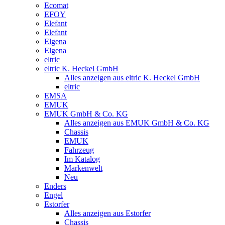
Ecomat
EFOY
Elefant
Elefant
Elgena
Elgena
eltric
eltric K. Heckel GmbH
Alles anzeigen aus eltric K. Heckel GmbH
eltric
EMSA
EMUK
EMUK GmbH & Co. KG
Alles anzeigen aus EMUK GmbH & Co. KG
Chassis
EMUK
Fahrzeug
Im Katalog
Markenwelt
Neu
Enders
Engel
Estorfer
Alles anzeigen aus Estorfer
Chassis