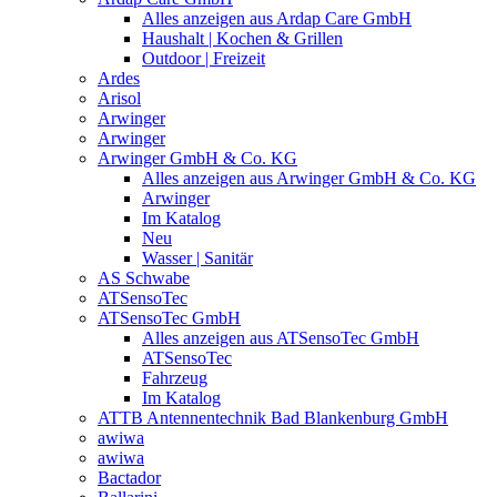
Alles anzeigen aus Ardap Care GmbH
Haushalt | Kochen & Grillen
Outdoor | Freizeit
Ardes
Arisol
Arwinger
Arwinger
Arwinger GmbH & Co. KG
Alles anzeigen aus Arwinger GmbH & Co. KG
Arwinger
Im Katalog
Neu
Wasser | Sanitär
AS Schwabe
ATSensoTec
ATSensoTec GmbH
Alles anzeigen aus ATSensoTec GmbH
ATSensoTec
Fahrzeug
Im Katalog
ATTB Antennentechnik Bad Blankenburg GmbH
awiwa
awiwa
Bactador