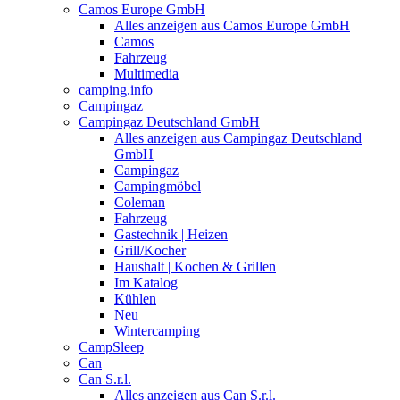
Camos Europe GmbH
Alles anzeigen aus Camos Europe GmbH
Camos
Fahrzeug
Multimedia
camping.info
Campingaz
Campingaz Deutschland GmbH
Alles anzeigen aus Campingaz Deutschland
GmbH
Campingaz
Campingmöbel
Coleman
Fahrzeug
Gastechnik | Heizen
Grill/Kocher
Haushalt | Kochen & Grillen
Im Katalog
Kühlen
Neu
Wintercamping
CampSleep
Can
Can S.r.l.
Alles anzeigen aus Can S.r.l.