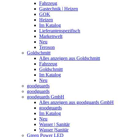
Fahrzeug
Gastechnik | Heizen
GOK
Heizen
Im Katalog
Lieferantenspezifisch
Markenwelt
Neu
Teroson
Goldschmitt
Alles anzeigen aus Goldschmitt
Fahrzeug
Goldschmitt
Im Katalog
Neu
goodguards
goodguards
goodguards GmbH
Alles anzeigen aus goodguards GmbH
goodguards
Im Katalog
Neu
Wasser | Sanitär
Wasser |Sanitär
Green Power LED