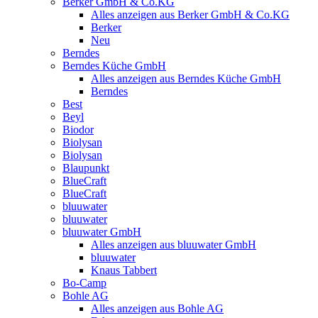
Berker GmbH & Co.KG
Alles anzeigen aus Berker GmbH & Co.KG
Berker
Neu
Berndes
Berndes Küche GmbH
Alles anzeigen aus Berndes Küche GmbH
Berndes
Best
Beyl
Biodor
Biolysan
Biolysan
Blaupunkt
BlueCraft
BlueCraft
bluuwater
bluuwater
bluuwater GmbH
Alles anzeigen aus bluuwater GmbH
bluuwater
Knaus Tabbert
Bo-Camp
Bohle AG
Alles anzeigen aus Bohle AG