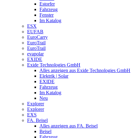
Estorfer
Fahrzeug
Fenster
Im Katalog
ESX
EUFAB
EuroCarry
EuroTrail
EuroTrail
evapolar
EXIDE
Exide Technologies GmbH
Alles anzeigen aus Exide Technologies GmbH
Elektrik | Solar
EXIDE
Fahrzeug
Im Katalog
Neu
Explorer
Explorer
EXS
FA. Beisel
Alles anzeigen aus FA. Beisel
Beisel
Fahrzeug