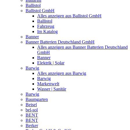
Ballarini
Ballistol
Ballistol GmbH
Alles anzeigen aus Ballistol GmbH
Ballistol
Fahrzeug
Im Katalog
Banner
Banner Batterien Deutschland GmbH
Alles anzeigen aus Banner Batterien Deutschland
GmbH
Banner
Elektrik | Solar
Barwig
Alles anzeigen aus Barwig
Barwig
Markenwelt
Wasser | Sanitär
Barwig
Baumgarten
Beisel
bel-sol
BENT
BENT
Berker