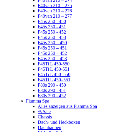
F40van 210 – 274
F40van 210 – 275
F40van 210 – 276
F40van 210 – 277
F45s 250 - 450
F45s 250 - 451
F45s 250 - 452
F45s 250 - 453
F45s 250 – 450
F45s 250 – 451
F45s 250 – 452
F45s 250 – 453
F45Ti L 450-550
F45Ti L 450-551
F45Ti L 450–550
F45Ti L 450–551
F80s 290 - 450
F80s 290 - 451
F80s 290 - 452
Fiamma Spa
Alles anzeigen aus Fiamma Spa
% Sale
Chassis
Dach- und Heckboxen
Dachhauben