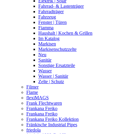
Elektrik | Solar
Fahrrad- & Lastenträger
Fahrradträger
Fahrzeug
Fenster | Türen
Fiamma
Haushalt | Kochen & Grillen
Im Katalog
Markisen
Markisenschutzzelte
Neu
Sanitär
Sonstige Ersatzteile
Wasser
Wasser | Sanitär
Zelte | Schutz
Filmer
Flame
flexiMAGS
Frank Flechtwaren
Frankana Freiko
Frankana Freiko
Frankana Freiko Kollektion
Fränkische Industrial Pipes
friedola