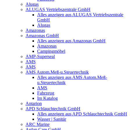
Alugas
ALUGAS Vertriebszentrale GmbH
Alles anzeigen aus ALUGAS Vertriebszentrale
GmbH
Alugas
Amazonas
Amazonas GmbH
Alles anzeigen aus Amazonas GmbH
Amazonas
Campingmöbel
AMP-Superseal
AMS
AMS
AMS Autom.Meß-u.Steuertechnik
Alles anzeigen aus AMS Autom.Meß-
u.Steuertechnik
AMS
Fahrzeug
Im Katalog
Antarion
APD Schlauchtechnik GmbH
Alles anzeigen aus APD Schlauchtechnik GmbH
Wasser | Sanitär
ARC Marine
Ardap Care GmbH