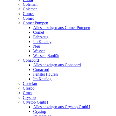
Coleman
Coleman
Comet
Comet
Comet Pumpen
Alles anzeigen aus Comet Pumpen
Comet
Fahrzeug
Im Katalog
Neu
Wasser
Wasser | Sanitär
Conacord
Alles anzeigen aus Conacord
Conacord
Fenster | Türen
Im Katalog
Costelan
Crespo
Crocs
Crystop
Crystop GmbH
Alles anzeigen aus Crystop GmbH
Crystop