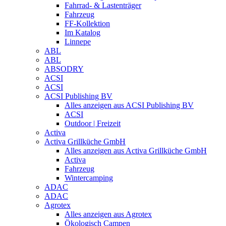
Fahrrad- & Lastenträger
Fahrzeug
FF-Kollektion
Im Katalog
Linnepe
ABL
ABL
ABSODRY
ACSI
ACSI
ACSI Publishing BV
Alles anzeigen aus ACSI Publishing BV
ACSI
Outdoor | Freizeit
Activa
Activa Grillküche GmbH
Alles anzeigen aus Activa Grillküche GmbH
Activa
Fahrzeug
Wintercamping
ADAC
ADAC
Agrotex
Alles anzeigen aus Agrotex
Ökologisch Campen