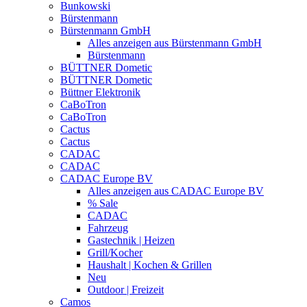
Bunkowski
Bürstenmann
Bürstenmann GmbH
Alles anzeigen aus Bürstenmann GmbH
Bürstenmann
BÜTTNER Dometic
BÜTTNER Dometic
Büttner Elektronik
CaBoTron
CaBoTron
Cactus
Cactus
CADAC
CADAC
CADAC Europe BV
Alles anzeigen aus CADAC Europe BV
% Sale
CADAC
Fahrzeug
Gastechnik | Heizen
Grill/Kocher
Haushalt | Kochen & Grillen
Neu
Outdoor | Freizeit
Camos