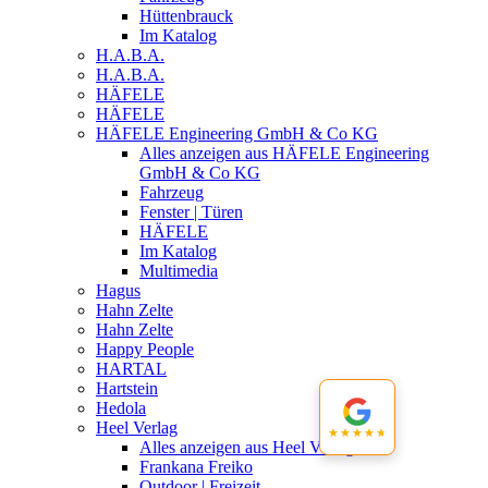
Hüttenbrauck
Im Katalog
H.A.B.A.
H.A.B.A.
HÄFELE
HÄFELE
HÄFELE Engineering GmbH & Co KG
Alles anzeigen aus HÄFELE Engineering
GmbH & Co KG
Fahrzeug
Fenster | Türen
HÄFELE
Im Katalog
Multimedia
Hagus
Hahn Zelte
Hahn Zelte
Happy People
HARTAL
Hartstein
Hedola
Heel Verlag
★★★★★
★★★★★
Alles anzeigen aus Heel Verlag
Frankana Freiko
Outdoor | Freizeit