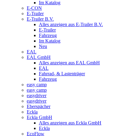
Im Katalog
E-CON
E-Trailer
E-Trailer B.V.
Alles anzeigen aus E-Trailer B.V.
E-Trailer
Fahrzeug
Im Katalog
Neu
EAL
EAL GmbH
Alles anzeigen aus EAL GmbH
EAL
Fahrrad- & Lastenträger
Fahrzeug
easy camp
easy camp
easydriver
easydriver
Eberspächer
Eckla
Eckla GmbH
Alles anzeigen aus Eckla GmbH
Eckla
EcoFlow