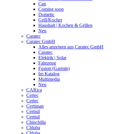
Can
Coming soon
Dometic
Grill/Kocher
Haushalt | Kochen & Grillen
Neu
Caratec
Caratec GmbH
Alles anzeigen aus Caratec GmbH
Caratec
Elektrik | Solar
Fahrzeug
Fusion (Garmin)
Im Katalog
Multimedia
Neu
CARica
Certec
Certec
Certiman
Certisil
Certisil
Chinchilla
Chluba
Chluba