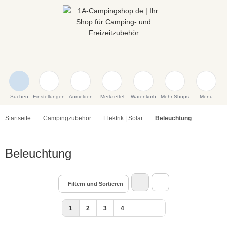
Suchen
Einstellungen
Anmelden
Merkzettel
Warenkorb
Mehr Shops
Menü
Startseite
Campingzubehör
Elektrik | Solar
Beleuchtung
Beleuchtung
Filtern und Sortieren
1
2
3
4