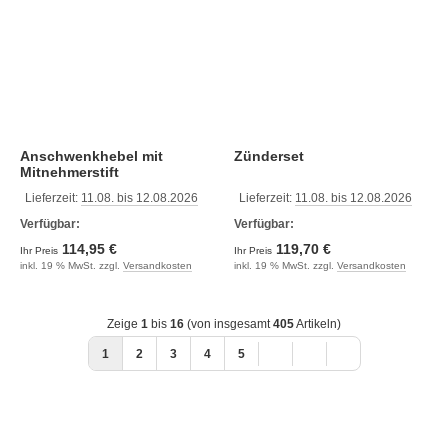
Anschwenkhebel mit
Zünderset
Mitnehmerstift
Lieferzeit:
11.08. bis 12.08.2026
Lieferzeit:
11.08. bis 12.08.2026
Verfügbar:
Verfügbar:
114,95 €
119,70 €
Ihr Preis
Ihr Preis
inkl. 19 % MwSt. zzgl.
Versandkosten
inkl. 19 % MwSt. zzgl.
Versandkosten
Zeige
1
bis
16
(von insgesamt
405
Artikeln)
1
2
3
4
5