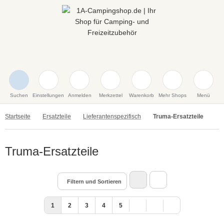
Suchen
Einstellungen
Anmelden
Merkzettel
Warenkorb
Mehr Shops
Menü
Startseite
Ersatzteile
Lieferantenspezifisch
Truma-Ersatzteile
Truma-Ersatzteile
Filtern und Sortieren
1
2
3
4
5