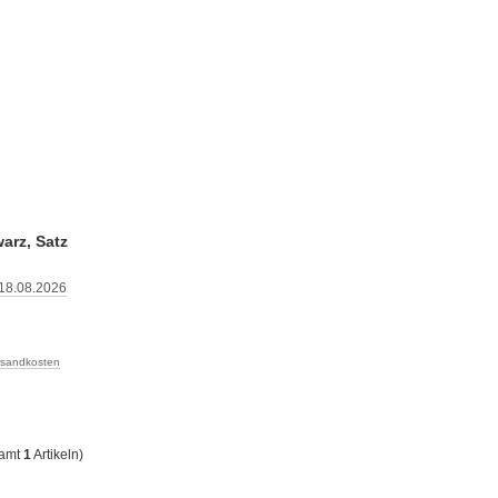
arz, Satz
 18.08.2026
rsandkosten
samt
1
Artikeln)