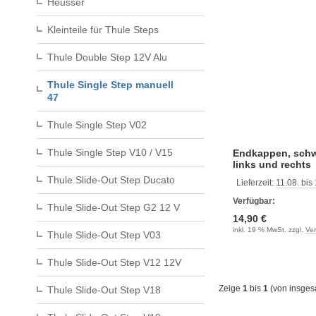
Heusser
Kleinteile für Thule Steps
Thule Double Step 12V Alu
Thule Single Step manuell
47
Thule Single Step V02
Thule Single Step V10 / V15
Endkappen, schw
links und rechts
Thule Slide-Out Step Ducato
Lieferzeit:
11.08. bis
Verfügbar:
Thule Slide-Out Step G2 12 V
14,90 €
inkl. 19 % MwSt. zzgl.
Ve
Thule Slide-Out Step V03
Thule Slide-Out Step V12 12V
Zeige
1
bis
1
(von insge
Thule Slide-Out Step V18