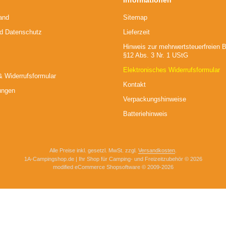
Informationen
and
Sitemap
nd Datenschutz
Lieferzeit
Hinweis zur mehrwertsteuerfreien 
§12 Abs. 3 Nr. 1 UStG
Elektronisches Widerrufsformular
& Widerrufsformular
Kontakt
ungen
Verpackungshinweise
Batteriehinweis
Alle Preise inkl. gesetzl. MwSt. zzgl.
Versandkosten
.
1A-Campingshop.de | Ihr Shop für Camping- und Freizeitzubehör © 2026
mod
ified eCommerce Shopsoftware © 2009-2026