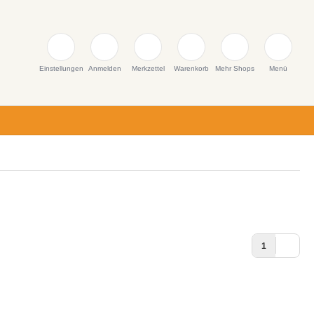
Einstellungen
Anmelden
Merkzettel
Warenkorb
Mehr Shops
Menü
1