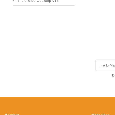
Thule Slide-Out Step V19
D