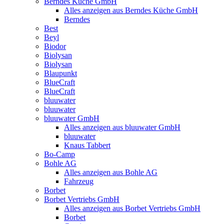
Berndes Küche GmbH
Alles anzeigen aus Berndes Küche GmbH
Berndes
Best
Beyl
Biodor
Biolysan
Biolysan
Blaupunkt
BlueCraft
BlueCraft
bluuwater
bluuwater
bluuwater GmbH
Alles anzeigen aus bluuwater GmbH
bluuwater
Knaus Tabbert
Bo-Camp
Bohle AG
Alles anzeigen aus Bohle AG
Fahrzeug
Borbet
Borbet Vertriebs GmbH
Alles anzeigen aus Borbet Vertriebs GmbH
Borbet