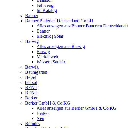
Ballistol
Fahrzeug
Im Katalog
Banner
Banner Batterien Deutschland GmbH
Alles anzeigen aus Banner Batterien Deutschlan
Banner
Elektrik | Solar
Barwig
Alles anzeigen aus Barwig
Barwig
Markenwelt
Wasser | Sanitär
Barwig
Baumgarten
Beisel
bel-sol
BENT
BENT
Berker
Berker GmbH & Co.KG
Alles anzeigen aus Berker GmbH & Co.KG
Berker
Neu
Berndes