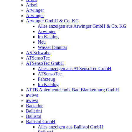
Arisol
Arwinger
Arwinger
Arwinger GmbH & Co. KG
Alles anzeigen aus Arwinger GmbH & Co. KG
Arwinger
Im Katalog
Neu
Wasser | Sanitär
AS Schwabe
ATSensoTec
ATSensoTec GmbH
Alles anzeigen aus ATSensoTec GmbH
ATSensoTec
Fahrzeug
Im Katalog
ATTB Antennentechnik Bad Blankenburg GmbH
awiwa
awiwa
Bactador
Ballarini
Ballistol
Ballistol GmbH
Alles anzeigen aus Ballistol GmbH