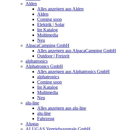
Alden
Alles anzeigen aus Alden
Alden
Coming soon
Elektrik | Solar
Im Katalog
Multimedia
Neu
AlpacaCamping GmbH
Alles anzeigen aus AlpacaCamping GmbH
Outdoor | Freizeit
alphatronics
Alphatronics GmbH
Alles anzeigen aus Alphatronics GmbH
alphatronics
Coming soon
Im Katalog
Multimedia
Neu
alu-line
Alles anzeigen aus alu-line
alu-line
Fahrzeug
Alugas
ALUGAS Vertriebszentrale GmbH