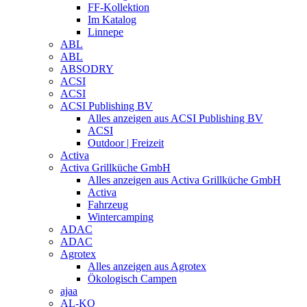
FF-Kollektion
Im Katalog
Linnepe
ABL
ABL
ABSODRY
ACSI
ACSI
ACSI Publishing BV
Alles anzeigen aus ACSI Publishing BV
ACSI
Outdoor | Freizeit
Activa
Activa Grillküche GmbH
Alles anzeigen aus Activa Grillküche GmbH
Activa
Fahrzeug
Wintercamping
ADAC
ADAC
Agrotex
Alles anzeigen aus Agrotex
Ökologisch Campen
ajaa
AL-KO