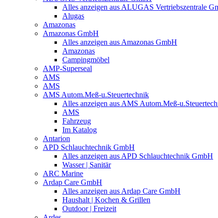
Alles anzeigen aus ALUGAS Vertriebszentrale 
Alugas
Amazonas
Amazonas GmbH
Alles anzeigen aus Amazonas GmbH
Amazonas
Campingmöbel
AMP-Superseal
AMS
AMS
AMS Autom.Meß-u.Steuertechnik
Alles anzeigen aus AMS Autom.Meß-u.Steuertech
AMS
Fahrzeug
Im Katalog
Antarion
APD Schlauchtechnik GmbH
Alles anzeigen aus APD Schlauchtechnik GmbH
Wasser | Sanitär
ARC Marine
Ardap Care GmbH
Alles anzeigen aus Ardap Care GmbH
Haushalt | Kochen & Grillen
Outdoor | Freizeit
Ardes